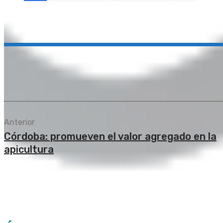
Compartir
Anterior
Córdoba: promueven el valor agregado en la
apicultura