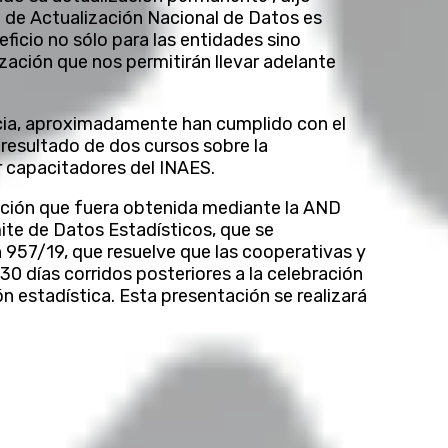
 de Actualización Nacional de Datos es
ficio no sólo para las entidades sino
ización que nos permitirán llevar adelante
ncia, aproximadamente han cumplido con el
 resultado de dos cursos sobre la
r capacitadores del INAES.
mación que fuera obtenida mediante la AND
te de Datos Estadísticos, que se
n 957/19, que resuelve que las cooperativas y
0 días corridos posteriores a la celebración
ón estadística. Esta presentación se realizará