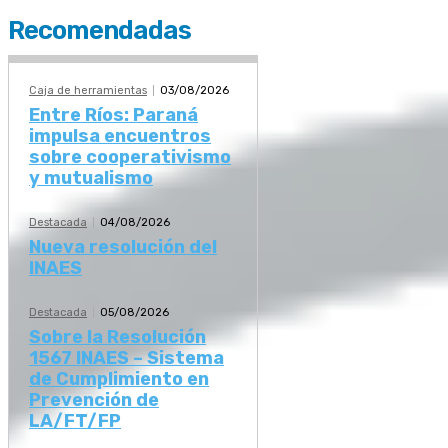
Recomendadas
Caja de herramientas
03/08/2026
Entre Ríos: Paraná
impulsa encuentros
sobre cooperativismo
y mutualismo
Destacada
04/08/2026
Nueva resolución del
INAES
Destacada
05/08/2026
Sobre la Resolución
1567 INAES – Sistema
de Cumplimiento en
Prevención de
LA/FT/FP