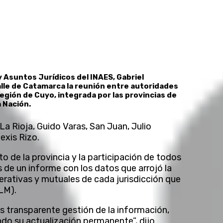
y Asuntos Jurídicos del INAES, Gabriel
alle de Catamarca la reunión entre autoridades
egión de Cuyo, integrada por las provincias de
a Nación.
La Rioja, Guido Varas, San Juan, Julio
exis Rizo.
o de la provincia y la participación de todos
s de un informe con los datos que arrojó la
erativas y mutuales de cada jurisdicción que
LM).
s transparente gestión de la información,
ndo su actualización permanente”, dijo