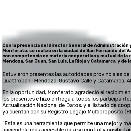
Con la presencia del director General de Administración 
Monferato, se realizó en la ciudad de San Fernando del V
con competencia en materia cooperativa y mutual de la r
Mendoza, San Juan, San Luis, La Rioja y Catamarca, y de l
Estuvieron presentes las autoridades provinciales de 
Quattropani; Mendoza, Gustavo Calle y Catamarca, Al
En la oportunidad, Monferato agradeció el recibimient
los presentes e hizo entrega a todos los participante
Actualización Nacional de Datos, y el listado de coop
ya cuentan con su Registro Legajo Multipropósito (R
“Esta es una herramienta que permite una mejor y má
haciéndola más accesible para su control y posibilita