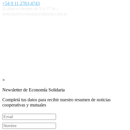
+54 9 11 2783-4743
(Lunes a viernes de 9 a 17 hs.)
noticias@economiasolidaria.com.ar
Los periódicos Economía Solidaria y Mundo Mutual son
publicaciones del Colegio de Graduados en Cooperativismo y
Mutualismo
(
CGCyM
)
. Gestión editorial y comercial:
Interconexión CTL
Suscribite GRATIS ↓ a nuestro
Newsletter semanal
×
Newsletter de Economía Solidaria
Completá tus datos para recibir nuestro resumen de noticias
cooperativas y mutuales