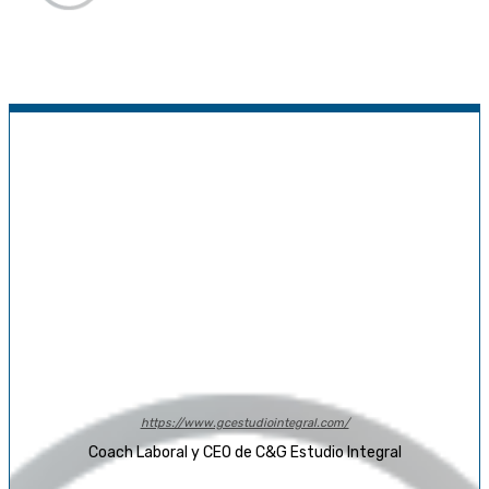
https://www.gcestudiointegral.com/
Coach Laboral y CEO de C&G Estudio Integral