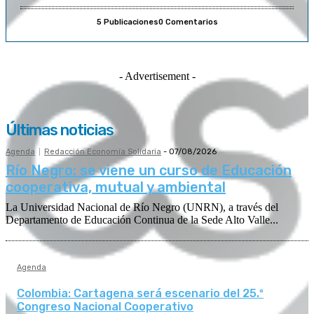
5 Publicaciones
0 Comentarios
- Advertisement -
Últimas noticias
Agenda
Redacción Economía Solidaria
-
07/08/2026
Río Negro: se viene un curso de Educación
cooperativa, mutual y ambiental
La Universidad Nacional de Río Negro (UNRN), a través del
Departamento de Educación Continua de la Sede Alto Valle...
Agenda
Colombia: Cartagena será escenario del 25.º
Congreso Nacional Cooperativo