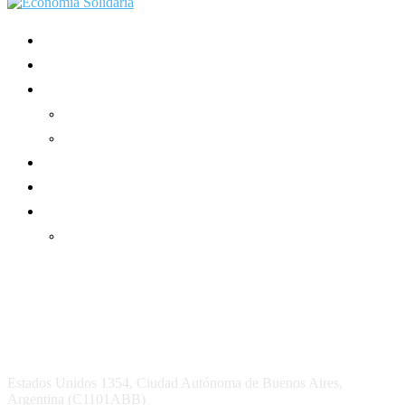
Mundo Mutual
Sector Cooperativo
Informe de gestión
Informe de gestión mutual
Informe de gestión cooperativa
Suscripción Premium
Mundo Mutual mensual
Inicio
Ingresar
Quiénes somos
Política editorial y correcciones
Contacto
Estados Unidos 1354, Ciudad Autónoma de Buenos Aires,
Argentina (C1101ABB)