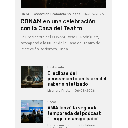
CABA
Redacción Economía Solidaria
-
06/08/2026
CONAM en una celebración
con la Casa del Teatro
La Presidenta del CONAM, Rosa B. Rodríguez,
acompañó a la titular de la Casa del Teatro de
Protección Recíproca, Linda...
Destacada
El eclipse del
pensamiento en la era del
saber sintetizado
Lisandro Prieto
-
06/08/2026
CABA
AMIA lanzó la segunda
temporada del podcast
“Tengo un amigo judío”
Redacción Economía Solidaria
-