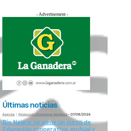
- Advertisement -
Últimas noticias
Agenda
Redacción Economía Solidaria
-
07/08/2026
Río Negro: se viene un curso de
Educación cooperativa, mutual y