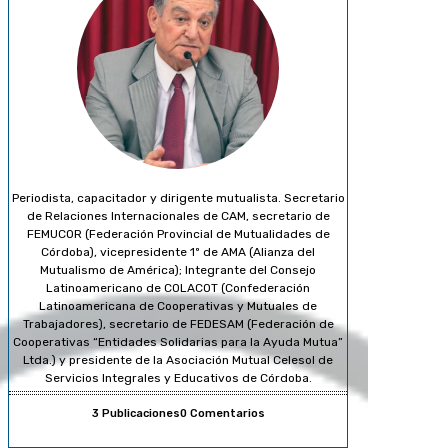
Periodista, capacitador y dirigente mutualista. Secretario
de Relaciones Internacionales de CAM, secretario de
FEMUCOR (Federación Provincial de Mutualidades de
Córdoba), vicepresidente 1º de AMA (Alianza del
Mutualismo de América); Integrante del Consejo
Latinoamericano de COLACOT (Confederación
Latinoamericana de Cooperativas y Mutuales de
Trabajadores), secretario de FEDESAM (Federación de
Cooperativas “Entidades Solidarias para la Ayuda Mutua”
Ltda.) y presidente de la Asociación Mutual Celesol de
Servicios Integrales y Educativos de Córdoba.
3 Publicaciones
0 Comentarios