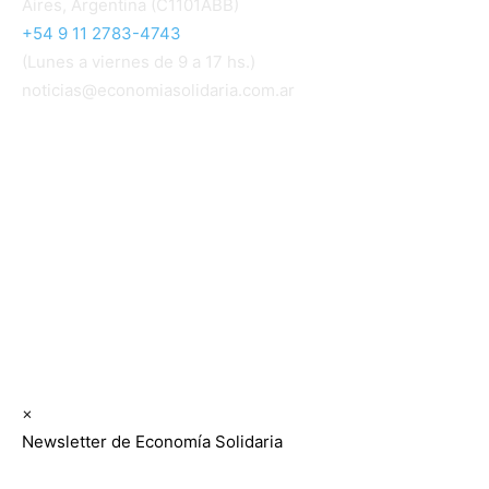
Aires, Argentina (C1101ABB)
+54 9 11 2783-4743
(Lunes a viernes de 9 a 17 hs.)
noticias@economiasolidaria.com.ar
Los periódicos Economía Solidaria y Mundo Mutual
son publicaciones del Colegio de Graduados en
Cooperativismo y Mutualismo
(
CGCyM
)
. Gestión
editorial y comercial:
Interconexión CTL
Suscribite GRATIS ↓ a nuestro
Newsletter semanal
×
Newsletter de Economía Solidaria