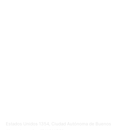
Mundo Mutual
Sector Cooperativo
Informe de gestión
Informe de gestión mutual
Informe de gestión cooperativa
Suscripción Premium
Mundo Mutual mensual
Inicio
Ingresar
Quiénes somos
Política editorial y correcciones
Contacto
Estados Unidos 1354, Ciudad Autónoma de Buenos