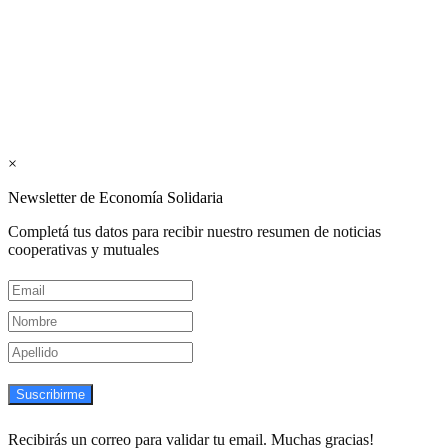
Mutualismo
(
CGCyM
)
. Gestión editorial y comercial:
Interconexión CTL
Suscribite GRATIS ↓ a nuestro
Newsletter semanal
×
Newsletter de Economía Solidaria
Completá tus datos para recibir nuestro resumen de noticias
cooperativas y mutuales
Suscribirme
Recibirás un correo para validar tu email. Muchas gracias!