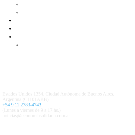
Informe de gestión mutual
Informe de gestión cooperativa
Suscripción Premium
Mundo Mutual mensual
Inicio
Ingresar
Quiénes somos
Política editorial y correcciones
Contacto
Estados Unidos 1354, Ciudad Autónoma de Buenos Aires,
Argentina (C1101ABB)
+54 9 11 2783-4743
(Lunes a viernes de 9 a 17 hs.)
noticias@economiasolidaria.com.ar
Los periódicos Economía Solidaria y Mundo Mutual son
publicaciones del Colegio de Graduados en Cooperativismo y