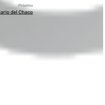
Próximo
iario del Chaco