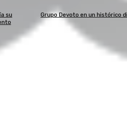
ía su
Grupo Devoto en un histórico d
ento