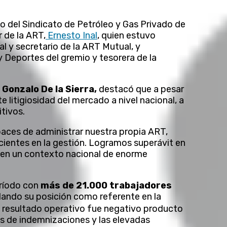
o del Sindicato de Petróleo y Gas Privado de
 de la ART,
Ernesto Inal
, quien estuvo
al y secretario de la ART Mutual, y
 y Deportes del gremio y tesorera de la
,
Gonzalo De la Sierra,
destacó que a pesar
litigiosidad del mercado a nivel nacional, a
itivos.
ces de administrar nuestra propia ART,
icientes en la gestión. Logramos superávit en
a, en un contexto nacional de enorme
eríodo con
más de 21.000 trabajadores
dando su posición como referente en la
el resultado operativo fue negativo producto
s de indemnizaciones y las elevadas