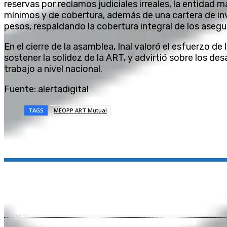
reservas por reclamos judiciales irreales, la entidad 
mínimos y de cobertura, además de una cartera de inv
pesos, respaldando la cobertura integral de los aseg
En el cierre de la asamblea, Inal valoró el esfuerzo d
sostener la solidez de la ART, y advirtió sobre los de
trabajo a nivel nacional.
Fuente: alertadigital
TAGS
MEOPP ART Mutual
Compartir