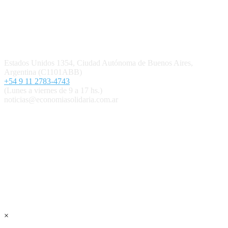
Política editorial y correcciones
Contacto
Estados Unidos 1354, Ciudad Autónoma de Buenos Aires,
Argentina (C1101ABB)
+54 9 11 2783-4743
(Lunes a viernes de 9 a 17 hs.)
noticias@economiasolidaria.com.ar
Los periódicos Economía Solidaria y Mundo Mutual son
publicaciones del Colegio de Graduados en Cooperativismo y
Mutualismo
(
CGCyM
)
. Gestión editorial y comercial:
Interconexión CTL
Suscribite GRATIS ↓ a nuestro
Newsletter semanal
×