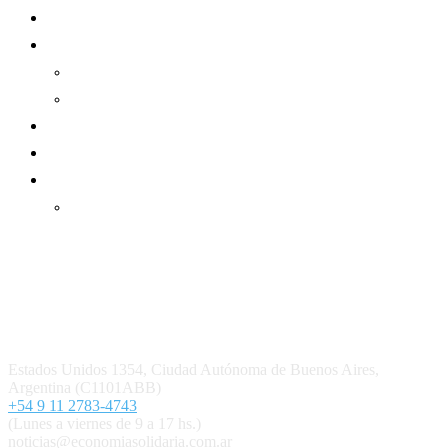
Sector Cooperativo
Informe de gestión
Informe de gestión mutual
Informe de gestión cooperativa
Suscripción Premium
Mundo Mutual mensual
Inicio
Ingresar
Quiénes somos
Política editorial y correcciones
Contacto
Estados Unidos 1354, Ciudad Autónoma de Buenos Aires,
Argentina (C1101ABB)
+54 9 11 2783-4743
(Lunes a viernes de 9 a 17 hs.)
noticias@economiasolidaria.com.ar