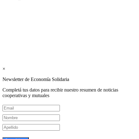
Los periódicos Economía Solidaria y Mundo Mutual son
publicaciones del Colegio de Graduados en Cooperativismo y
Mutualismo
(
CGCyM
)
. Gestión editorial y comercial:
Interconexión CTL
Suscribite GRATIS ↓ a nuestro
Newsletter semanal
×
Newsletter de Economía Solidaria
Completá tus datos para recibir nuestro resumen de noticias
cooperativas y mutuales