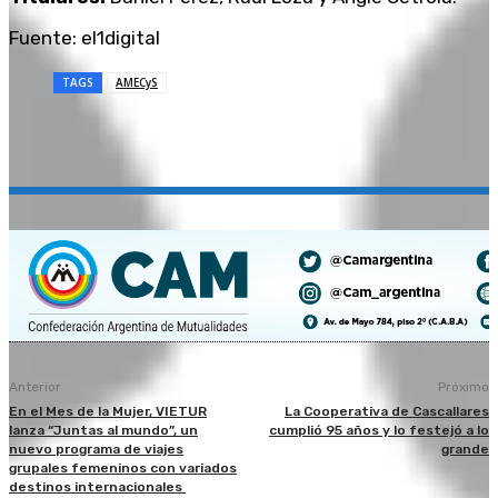
Fuente: el1digital
TAGS
AMECyS
Anterior
Próximo
En el Mes de la Mujer, VIETUR
La Cooperativa de Cascallares
lanza “Juntas al mundo”, un
cumplió 95 años y lo festejó a lo
nuevo programa de viajes
grande
grupales femeninos con variados
destinos internacionales