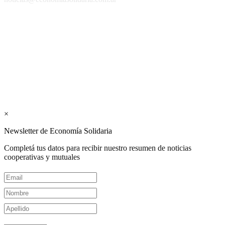
Los periódicos Economía Solidaria y Mundo Mutual son
publicaciones del Colegio de Graduados en Cooperativismo y
Mutualismo
(
CGCyM
)
. Gestión editorial y comercial:
Interconexión CTL
Suscribite GRATIS ↓ a nuestro
Newsletter semanal
×
Newsletter de Economía Solidaria
Completá tus datos para recibir nuestro resumen de noticias
cooperativas y mutuales