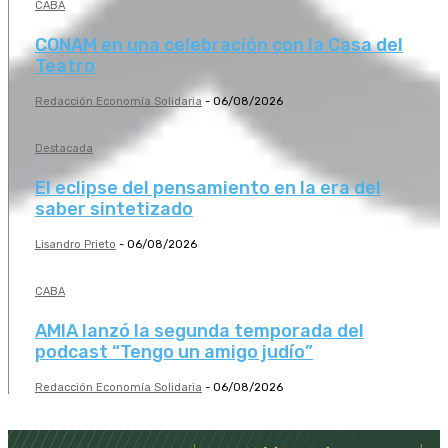
CABA
CONAM en una celebración con la Casa del
Teatro
Redacción Economía Solidaria
-
06/08/2026
Destacada
El eclipse del pensamiento en la era del
saber sintetizado
Lisandro Prieto
-
06/08/2026
CABA
AMIA lanzó la segunda temporada del
podcast “Tengo un amigo judío”
Redacción Economía Solidaria
-
06/08/2026