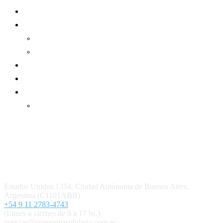
Sector Cooperativo
Informe de gestión
Informe de gestión mutual
Informe de gestión cooperativa
Suscripción Premium
Mundo Mutual mensual
Inicio
Ingresar
Quiénes somos
Política editorial y correcciones
Contacto
Estados Unidos 1354, Ciudad Autónoma de Buenos Aires,
Argentina (C1101ABB)
+54 9 11 2783-4743
(Lunes a viernes de 9 a 17 hs.)
noticias@economiasolidaria.com.ar