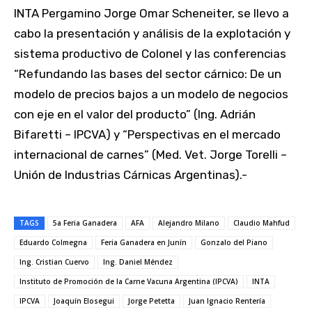
INTA Pergamino Jorge Omar Scheneiter, se llevo a
cabo la presentación y análisis de la explotación y
sistema productivo de Colonel y las conferencias
“Refundando las bases del sector cárnico: De un
modelo de precios bajos a un modelo de negocios
con eje en el valor del producto” (Ing. Adrián
Bifaretti – IPCVA) y “Perspectivas en el mercado
internacional de carnes” (Med. Vet. Jorge Torelli –
Unión de Industrias Cárnicas Argentinas).-
TAGS
5a Feria Ganadera
AFA
Alejandro Milano
Claudio Mahfud
Eduardo Colmegna
Feria Ganadera en Junín
Gonzalo del Piano
Ing. Cristian Cuervo
Ing. Daniel Méndez
Instituto de Promoción de la Carne Vacuna Argentina (IPCVA)
INTA
IPCVA
Joaquín Elosegui
Jorge Petetta
Juan Ignacio Rentería