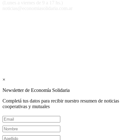
(Lunes a viernes de 9 a 17 hs.)
noticias@economiasolidaria.com.ar
Los periódicos Economía Solidaria y Mundo Mutual son
publicaciones del Colegio de Graduados en Cooperativismo y
Mutualismo
(
CGCyM
)
. Gestión editorial y comercial:
Interconexión CTL
Suscribite GRATIS ↓ a nuestro
Newsletter semanal
×
Newsletter de Economía Solidaria
Completá tus datos para recibir nuestro resumen de noticias
cooperativas y mutuales