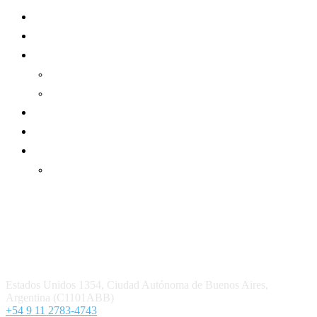
Mundo Mutual
Sector Cooperativo
Informe de gestión
Informe de gestión mutual
Informe de gestión cooperativa
Suscripción Premium
Mundo Mutual mensual
Inicio
Ingresar
Quiénes somos
Política editorial y correcciones
Contacto
Estados Unidos 1354, Ciudad Autónoma de Buenos Aires,
Argentina (C1101ABB)
+54 9 11 2783-4743