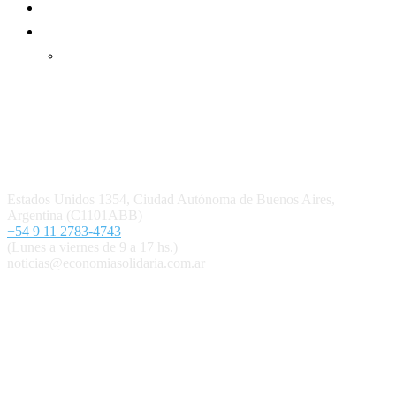
Mundo Mutual mensual
Inicio
Ingresar
Quiénes somos
Política editorial y correcciones
Contacto
Estados Unidos 1354, Ciudad Autónoma de Buenos Aires,
Argentina (C1101ABB)
+54 9 11 2783-4743
(Lunes a viernes de 9 a 17 hs.)
noticias@economiasolidaria.com.ar
Los periódicos Economía Solidaria y Mundo Mutual son
publicaciones del Colegio de Graduados en Cooperativismo y
Mutualismo
(
CGCyM
)
. Gestión editorial y comercial:
Interconexión CTL