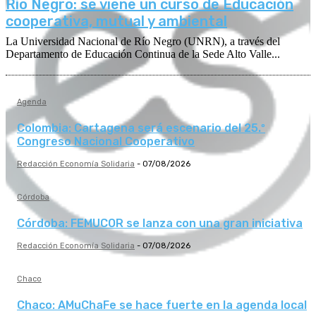
Río Negro: se viene un curso de Educación
cooperativa, mutual y ambiental
La Universidad Nacional de Río Negro (UNRN), a través del
Departamento de Educación Continua de la Sede Alto Valle...
Agenda
Colombia: Cartagena será escenario del 25.º
Congreso Nacional Cooperativo
Redacción Economía Solidaria
-
07/08/2026
Córdoba
Córdoba: FEMUCOR se lanza con una gran iniciativa
Redacción Economía Solidaria
-
07/08/2026
Chaco
Chaco: AMuChaFe se hace fuerte en la agenda local