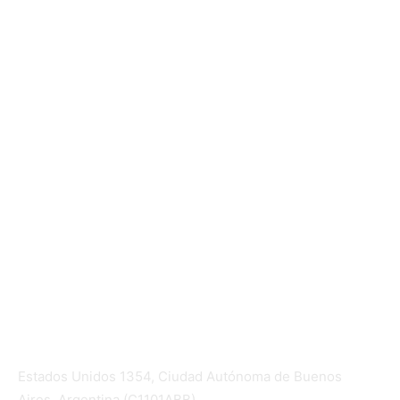
Mundo Mutual
Sector Cooperativo
Informe de gestión
Informe de gestión mutual
Informe de gestión cooperativa
Suscripción Premium
Mundo Mutual mensual
Inicio
Ingresar
Quiénes somos
Política editorial y correcciones
Contacto
Estados Unidos 1354, Ciudad Autónoma de Buenos
Aires, Argentina (C1101ABB)