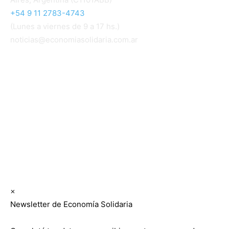
+54 9 11 2783-4743
(Lunes a viernes de 9 a 17 hs.)
noticias@economiasolidaria.com.ar
Los periódicos Economía Solidaria y Mundo Mutual
son publicaciones del Colegio de Graduados en
Cooperativismo y Mutualismo
(
CGCyM
)
. Gestión
editorial y comercial:
Interconexión CTL
Suscribite GRATIS ↓ a nuestro
Newsletter semanal
×
Newsletter de Economía Solidaria