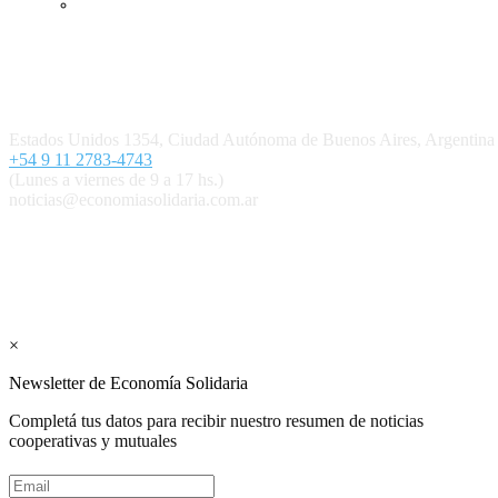
Ingresar
Quiénes somos
Política editorial y correcciones
Contacto
Estados Unidos 1354, Ciudad Autónoma de Buenos Aires, Argenti
+54 9 11 2783-4743
(Lunes a viernes de 9 a 17 hs.)
noticias@economiasolidaria.com.ar
Los periódicos Economía Solidaria y Mundo Mutual son publicacion
Suscribite GRATIS ↓ a nuestro Newsletter 
×
Newsletter de Economía Solidaria
Completá tus datos para recibir nuestro resumen de noticias
cooperativas y mutuales