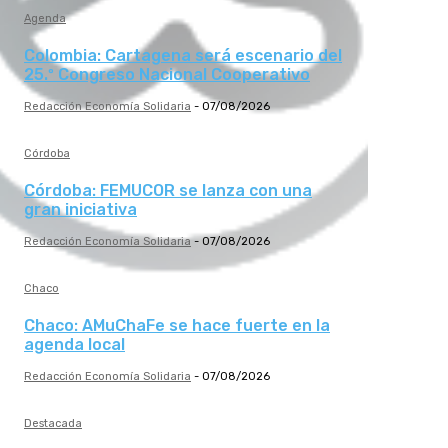
Agenda
Colombia: Cartagena será escenario del
25.º Congreso Nacional Cooperativo
Redacción Economía Solidaria
-
07/08/2026
Córdoba
Córdoba: FEMUCOR se lanza con una
gran iniciativa
Redacción Economía Solidaria
-
07/08/2026
Chaco
Chaco: AMuChaFe se hace fuerte en la
agenda local
Redacción Economía Solidaria
-
07/08/2026
Destacada