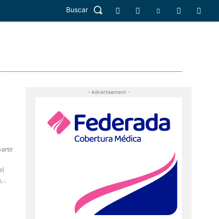
Buscar
- Advertisement -
artir
...