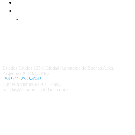
Mundo Mutual mensual
Inicio
Ingresar
Quiénes somos
Política editorial y correcciones
Contacto
Estados Unidos 1354, Ciudad Autónoma de Buenos Aires,
Argentina (C1101ABB)
+54 9 11 2783-4743
(Lunes a viernes de 9 a 17 hs.)
noticias@economiasolidaria.com.ar
Los periódicos Economía Solidaria y Mundo Mutual son
publicaciones del Colegio de Graduados en Cooperativismo y
Mutualismo
(
CGCyM
)
. Gestión editorial y comercial:
Interconexión CTL