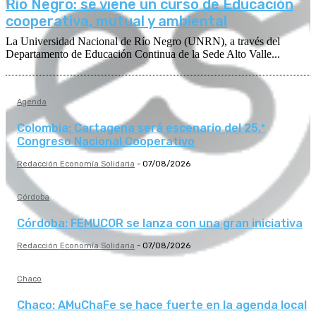
Río Negro: se viene un curso de Educación
cooperativa, mutual y ambiental
La Universidad Nacional de Río Negro (UNRN), a través del
Departamento de Educación Continua de la Sede Alto Valle...
Agenda
Colombia: Cartagena será escenario del 25.º
Congreso Nacional Cooperativo
Redacción Economía Solidaria
-
07/08/2026
Córdoba
Córdoba: FEMUCOR se lanza con una gran iniciativa
Redacción Economía Solidaria
-
07/08/2026
Chaco
Chaco: AMuChaFe se hace fuerte en la agenda local