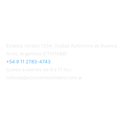
Política editorial y correcciones
Contacto
Estados Unidos 1354, Ciudad Autónoma de Buenos
Aires, Argentina (C1101ABB)
+54 9 11 2783-4743
(Lunes a viernes de 9 a 17 hs.)
noticias@economiasolidaria.com.ar
Los periódicos Economía Solidaria y Mundo Mutual
son publicaciones del Colegio de Graduados en
Cooperativismo y Mutualismo
(
CGCyM
)
. Gestión
editorial y comercial:
Interconexión CTL