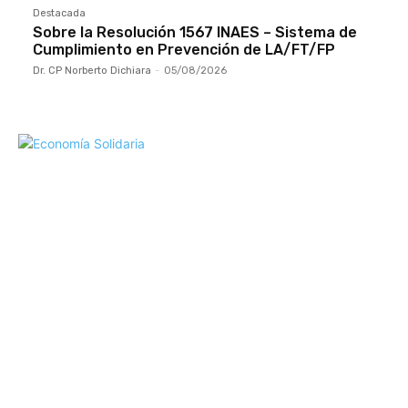
Destacada
Sobre la Resolución 1567 INAES – Sistema de
Cumplimiento en Prevención de LA/FT/FP
Dr. CP Norberto Dichiara
-
05/08/2026
Mundo Mutual
Sector Cooperativo
Informe de gestión
Informe de gestión mutual
Informe de gestión cooperativa
Suscripción Premium
Mundo Mutual mensual
Inicio
Ingresar
Quiénes somos