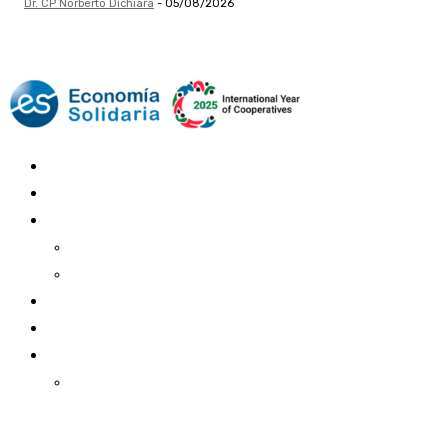
Dr. CP Norberto Dichiara
-
05/08/2026
Mundo Mutual
Sector Cooperativo
Informe de gestión
Informe de gestión mutual
Informe de gestión cooperativa
Suscripción Premium
Mundo Mutual mensual
Inicio
Ingresar
Quiénes somos
Política editorial y correcciones