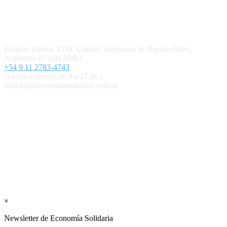
Contacto
Estados Unidos 1354, Ciudad Autónoma de Buenos Aires,
Argentina (C1101ABB)
+54 9 11 2783-4743
(Lunes a viernes de 9 a 17 hs.)
noticias@economiasolidaria.com.ar
Los periódicos Economía Solidaria y Mundo Mutual son
publicaciones del Colegio de Graduados en Cooperativismo y
Mutualismo
(
CGCyM
)
. Gestión editorial y comercial:
Interconexión CTL
Suscribite GRATIS ↓ a nuestro
Newsletter semanal
×
Newsletter de Economía Solidaria