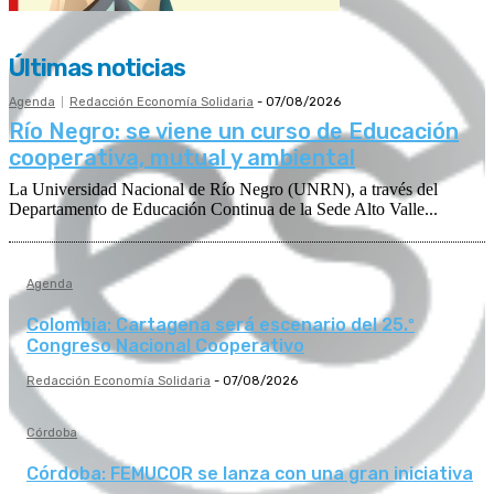
Últimas noticias
Agenda
Redacción Economía Solidaria
-
07/08/2026
Río Negro: se viene un curso de Educación
cooperativa, mutual y ambiental
La Universidad Nacional de Río Negro (UNRN), a través del
Departamento de Educación Continua de la Sede Alto Valle...
Agenda
Colombia: Cartagena será escenario del 25.º
Congreso Nacional Cooperativo
Redacción Economía Solidaria
-
07/08/2026
Córdoba
Córdoba: FEMUCOR se lanza con una gran iniciativa