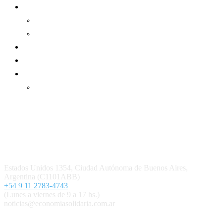
Informe de gestión
Informe de gestión mutual
Informe de gestión cooperativa
Suscripción Premium
Mundo Mutual mensual
Inicio
Ingresar
Quiénes somos
Política editorial y correcciones
Contacto
Estados Unidos 1354, Ciudad Autónoma de Buenos Aires,
Argentina (C1101ABB)
+54 9 11 2783-4743
(Lunes a viernes de 9 a 17 hs.)
noticias@economiasolidaria.com.ar
Los periódicos Economía Solidaria y Mundo Mutual son