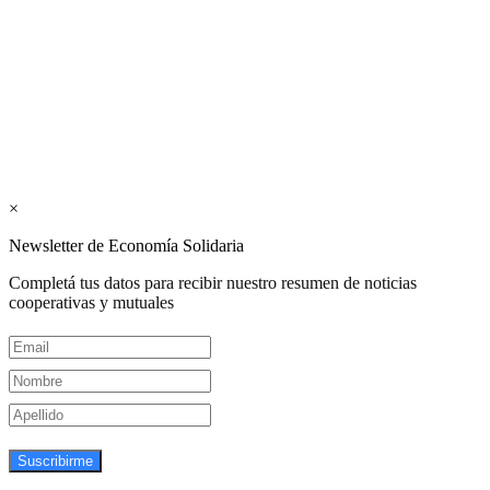
publicaciones del Colegio de Graduados en Cooperativismo y
Mutualismo
(
CGCyM
)
. Gestión editorial y comercial:
Interconexión CTL
Suscribite GRATIS ↓ a nuestro
Newsletter semanal
×
Newsletter de Economía Solidaria
Completá tus datos para recibir nuestro resumen de noticias
cooperativas y mutuales
Suscribirme