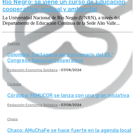
Río Negro: se viene un curso de Educación
cooperativa, mutual y ambiental
La Universidad Nacional de Río Negro (UNRN), a través del
Departamento de Educación Continua de la Sede Alto Valle...
Agenda
Colombia: Cartagena será escenario del 25.º
Congreso Nacional Cooperativo
Redacción Economía Solidaria
-
07/08/2026
Córdoba
Córdoba: FEMUCOR se lanza con una gran iniciativa
Redacción Economía Solidaria
-
07/08/2026
Chaco
Chaco: AMuChaFe se hace fuerte en la agenda local