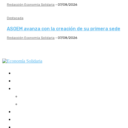
Redacción Economía Solidaria
-
07/08/2026
Destacada
ASOEM avanza con la creación de su primera sede
Redacción Economía Solidaria
-
07/08/2026
Mundo Mutual
Sector Cooperativo
Informe de gestión
Informe de gestión mutual
Informe de gestión cooperativa
Suscripción Premium
Mundo Mutual mensual
Inicio