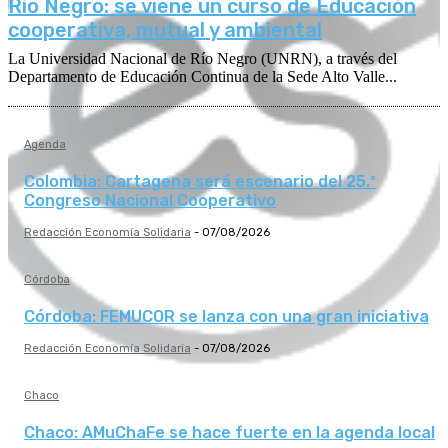
Río Negro: se viene un curso de Educación
cooperativa, mutual y ambiental
La Universidad Nacional de Río Negro (UNRN), a través del
Departamento de Educación Continua de la Sede Alto Valle...
Agenda
Colombia: Cartagena será escenario del 25.º
Congreso Nacional Cooperativo
Redacción Economía Solidaria
-
07/08/2026
Córdoba
Córdoba: FEMUCOR se lanza con una gran iniciativa
Redacción Economía Solidaria
-
07/08/2026
Chaco
Chaco: AMuChaFe se hace fuerte en la agenda local