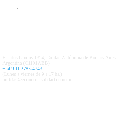
Ingresar
Quiénes somos
Política editorial y correcciones
Contacto
Estados Unidos 1354, Ciudad Autónoma de Buenos Aires,
Argentina (C1101ABB)
+54 9 11 2783-4743
(Lunes a viernes de 9 a 17 hs.)
noticias@economiasolidaria.com.ar
Los periódicos Economía Solidaria y Mundo Mutual son
publicaciones del Colegio de Graduados en Cooperativismo y
Mutualismo
(
CGCyM
)
. Gestión editorial y comercial:
Interconexión CTL
Suscribite GRATIS ↓ a nuestro