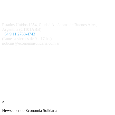
Contacto
Estados Unidos 1354, Ciudad Autónoma de Buenos Aires,
Argentina (C1101ABB)
+54 9 11 2783-4743
(Lunes a viernes de 9 a 17 hs.)
noticias@economiasolidaria.com.ar
Los periódicos Economía Solidaria y Mundo Mutual son
publicaciones del Colegio de Graduados en Cooperativismo y
Mutualismo
(
CGCyM
)
. Gestión editorial y comercial:
Interconexión CTL
Suscribite GRATIS ↓ a nuestro
Newsletter semanal
×
Newsletter de Economía Solidaria