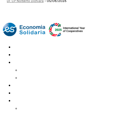
Dr. CP Norberto Dichiara
-
05/08/2026
Mundo Mutual
Sector Cooperativo
Informe de gestión
Informe de gestión mutual
Informe de gestión cooperativa
Suscripción Premium
Mundo Mutual mensual
Inicio
Ingresar
Quiénes somos
Política editorial y correcciones