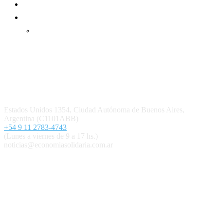
Mundo Mutual mensual
Inicio
Ingresar
Quiénes somos
Política editorial y correcciones
Contacto
Estados Unidos 1354, Ciudad Autónoma de Buenos Aires,
Argentina (C1101ABB)
+54 9 11 2783-4743
(Lunes a viernes de 9 a 17 hs.)
noticias@economiasolidaria.com.ar
Los periódicos Economía Solidaria y Mundo Mutual son
publicaciones del Colegio de Graduados en Cooperativismo y
Mutualismo
(
CGCyM
)
. Gestión editorial y comercial:
Interconexión CTL