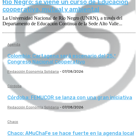
Río Negro: se viene un curso de Educación
cooperativa, mutual y ambiental
La Universidad Nacional de Río Negro (UNRN), a través del
Departamento de Educación Continua de la Sede Alto Valle...
Agenda
Colombia: Cartagena será escenario del 25.º
Congreso Nacional Cooperativo
Redacción Economía Solidaria
-
07/08/2026
Córdoba
Córdoba: FEMUCOR se lanza con una gran iniciativa
Redacción Economía Solidaria
-
07/08/2026
Chaco
Chaco: AMuChaFe se hace fuerte en la agenda local