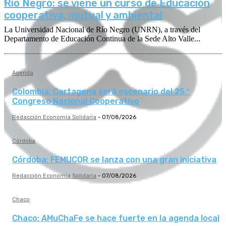
Río Negro: se viene un curso de Educación
cooperativa, mutual y ambiental
La Universidad Nacional de Río Negro (UNRN), a través del
Departamento de Educación Continua de la Sede Alto Valle...
Agenda
Colombia: Cartagena será escenario del 25.º
Congreso Nacional Cooperativo
Redacción Economía Solidaria
-
07/08/2026
Córdoba
Córdoba: FEMUCOR se lanza con una gran iniciativa
Redacción Economía Solidaria
-
07/08/2026
Chaco
Chaco: AMuChaFe se hace fuerte en la agenda local