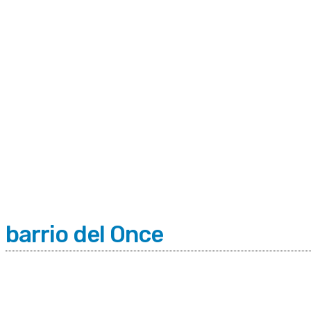
C
Sábado 8 | Agosto 2026
9
Buenos Aires
barrio del Once