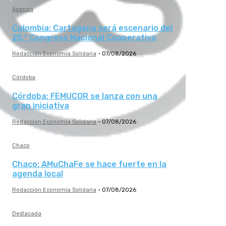
Agenda
Colombia: Cartagena será escenario del
25.º Congreso Nacional Cooperativo
Redacción Economía Solidaria
-
07/08/2026
Córdoba
Córdoba: FEMUCOR se lanza con una
gran iniciativa
Redacción Economía Solidaria
-
07/08/2026
Chaco
Chaco: AMuChaFe se hace fuerte en la
agenda local
Redacción Economía Solidaria
-
07/08/2026
Destacada