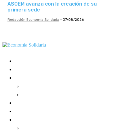
ASOEM avanza con la creación de su
primera sede
Redacción Economía Solidaria
-
07/08/2026
Mundo Mutual
Sector Cooperativo
Informe de gestión
Informe de gestión mutual
Informe de gestión cooperativa
Suscripción Premium
Mundo Mutual mensual
Inicio
Ingresar