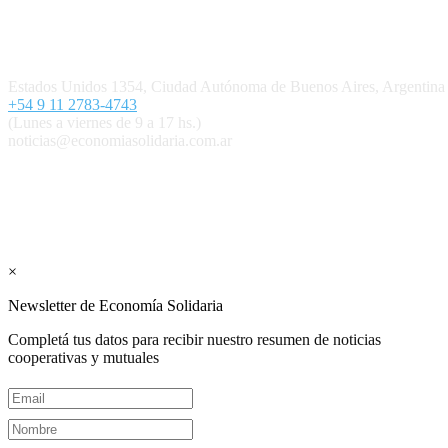
Quiénes somos
Política editorial y correcciones
Contacto
Estados Unidos 1354, Ciudad Autónoma de Buenos Aires, Argenti
+54 9 11 2783-4743
(Lunes a viernes de 9 a 17 hs.)
noticias@economiasolidaria.com.ar
Los periódicos Economía Solidaria y Mundo Mutual son publicacion
Suscribite GRATIS ↓ a nuestro Newsletter 
×
Newsletter de Economía Solidaria
Completá tus datos para recibir nuestro resumen de noticias
cooperativas y mutuales