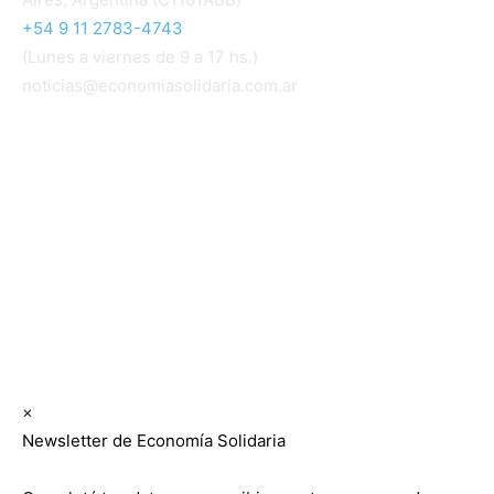
+54 9 11 2783-4743
(Lunes a viernes de 9 a 17 hs.)
noticias@economiasolidaria.com.ar
Los periódicos Economía Solidaria y Mundo Mutual
son publicaciones del Colegio de Graduados en
Cooperativismo y Mutualismo
(
CGCyM
)
. Gestión
editorial y comercial:
Interconexión CTL
Suscribite GRATIS ↓ a nuestro
Newsletter semanal
×
Newsletter de Economía Solidaria