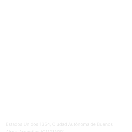
Mundo Mutual
Sector Cooperativo
Informe de gestión
Informe de gestión mutual
Informe de gestión cooperativa
Suscripción Premium
Mundo Mutual mensual
Inicio
Ingresar
Quiénes somos
Política editorial y correcciones
Contacto
Estados Unidos 1354, Ciudad Autónoma de Buenos
Aires, Argentina (C1101ABB)