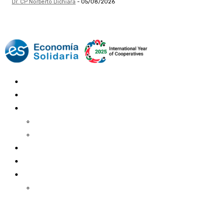
Dr. CP Norberto Dichiara
-
05/08/2026
Mundo Mutual
Sector Cooperativo
Informe de gestión
Informe de gestión mutual
Informe de gestión cooperativa
Suscripción Premium
Mundo Mutual mensual
Inicio
Ingresar
Quiénes somos
Política editorial y correcciones