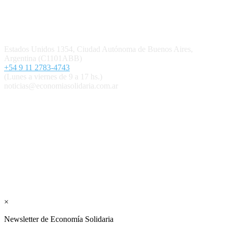
Contacto
Estados Unidos 1354, Ciudad Autónoma de Buenos Aires,
Argentina (C1101ABB)
+54 9 11 2783-4743
(Lunes a viernes de 9 a 17 hs.)
noticias@economiasolidaria.com.ar
Los periódicos Economía Solidaria y Mundo Mutual son
publicaciones del Colegio de Graduados en Cooperativismo y
Mutualismo
(
CGCyM
)
. Gestión editorial y comercial:
Interconexión CTL
Suscribite GRATIS ↓ a nuestro
Newsletter semanal
×
Newsletter de Economía Solidaria