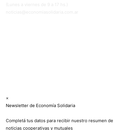
(Lunes a viernes de 9 a 17 hs.)
noticias@economiasolidaria.com.ar
Los periódicos Economía Solidaria y Mundo Mutual
son publicaciones del Colegio de Graduados en
Cooperativismo y Mutualismo
(
CGCyM
)
. Gestión
editorial y comercial:
Interconexión CTL
Suscribite GRATIS ↓ a nuestro
Newsletter semanal
×
Newsletter de Economía Solidaria
Completá tus datos para recibir nuestro resumen de
noticias cooperativas y mutuales