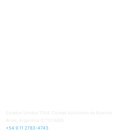
Sector Cooperativo
Informe de gestión
Informe de gestión mutual
Informe de gestión cooperativa
Suscripción Premium
Mundo Mutual mensual
Inicio
Ingresar
Quiénes somos
Política editorial y correcciones
Contacto
Estados Unidos 1354, Ciudad Autónoma de Buenos
Aires, Argentina (C1101ABB)
+54 9 11 2783-4743