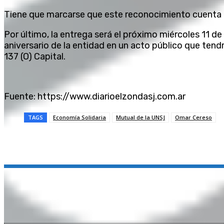
Tiene que marcarse que este reconocimiento cuenta c
Por último, la entrega será el próximo miércoles 11 de
aniversario de la entidad en un acto público que tendrá
137 (O) Capital.
Fuente: https://www.diarioelzondasj.com.ar
TAGS
Economía Solidaria
Mutual de la UNSJ
Omar Cereso
Compartir