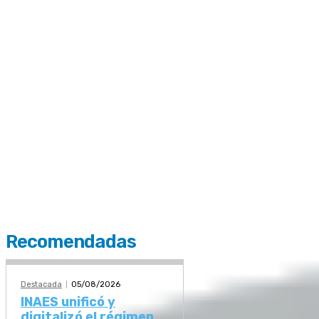
Recomendadas
Destacada
05/08/2026
INAES unificó y
digitalizó el régimen