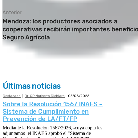
Anterior
Mendoza: los productores asociados a
cooperativas recibirán importantes beneficio
Seguro Agrícola
Últimas noticias
Destacada
Dr. CP Norberto Dichiara
-
05/08/2026
Sobre la Resolución 1567 INAES –
Sistema de Cumplimiento en
Prevención de LA/FT/FP
Mediante la Resolución 1567/2026, -cuya copia les
adjuntamos- el INAES aprobó el "Sistema de