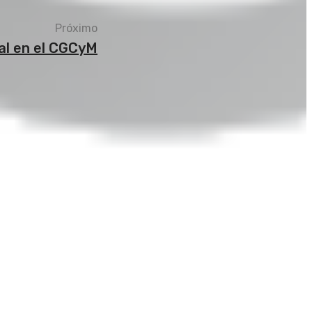
Próximo
al en el CGCyM