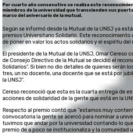
Por cuarto año consecutivo se realiza este reconocimien
miembros de la universidad que transcienden sus puertas
marco del aniversario de la mutual.
Según se informó desde la Mutual de la UNSJ ya está t
premios Universitario Solidario. Este reconocimient
de poner en valor los actos solidarios y el espíritu de
El presidente de la Mutual de la UNSJ, Omar Cereso c
de Consejo Directivo de la Mutual se decidió el recon
Solidarios”. Si bien no dio detalles de quienes serán 
tres, un no docente, una docente que se está por jubi
la UNSJ”.
Cereso reconoció que esta es la cuarta entrega de est
acciones de solidaridad de la gente que está en la UN
Respecto al premio contó que “estamos muy content
convocatoria la gente se acercó para nominar a univers
tuvimos que andar por la universidad contando lo qu
premio de a poco se institucionaliza y la comunidad 