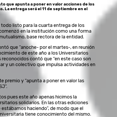
to que apunta a poner en valor acciones de los
. La entrega será el 11 de septiembre en el
odo listo para la cuarta entrega de los
o comenzó en la institución como una forma
l mutualismo, base rectora de la entidad.
ontó que “anoche- por el martes-, en reunión
ocimiento de este año a los Universitarios
los reconocidos contó que “en este caso son
lar y un colectivo que impulsa actividades en
e premio y “apunta a poner en valor las
SJ”.
os pues este año apenas hicimos la
itarios solidarios. En las otras ediciones
e estábamos haciendo”, de modo que el
universitaria tiene conocimiento del mismo.