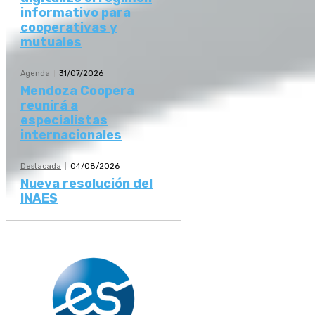
informativo para
cooperativas y
mutuales
Agenda
31/07/2026
Mendoza Coopera
reunirá a
especialistas
internacionales
Destacada
04/08/2026
Nueva resolución del
INAES