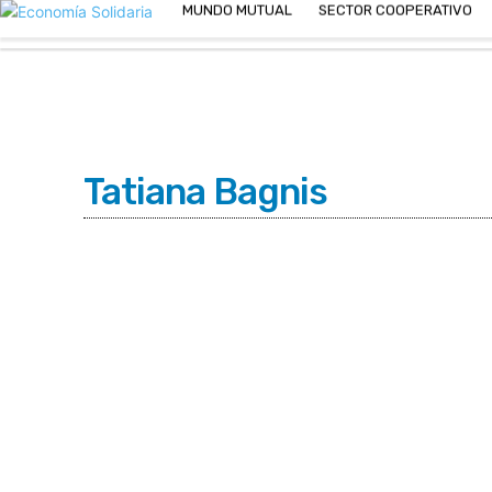
MUNDO MUTUAL
SECTOR COOPERATIVO
C
Sábado 8 | Agosto 2026
9
Buenos Aires
Tatiana Bagnis