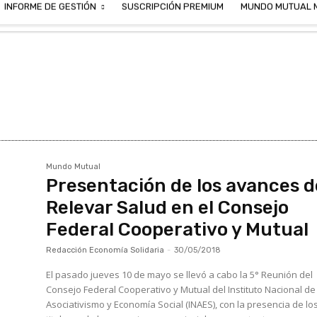
INFORME DE GESTIÓN
SUSCRIPCIÓN PREMIUM
MUNDO MUTUAL 
Mundo Mutual
Presentación de los avances d
Relevar Salud en el Consejo
Federal Cooperativo y Mutual
Redacción Economía Solidaria
-
30/05/2018
El pasado jueves 10 de mayo se llevó a cabo la 5° Reunión del
Consejo Federal Cooperativo y Mutual del Instituto Nacional de
Asociativismo y Economía Social (INAES), con la presencia de lo