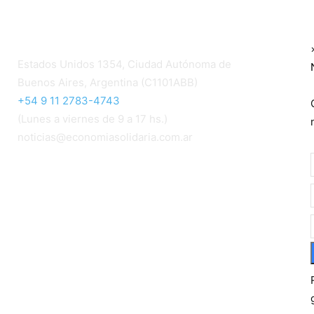
Contacto
Estados Unidos 1354, Ciudad Autónoma de
Buenos Aires, Argentina (C1101ABB)
+54 9 11 2783-4743
(Lunes a viernes de 9 a 17 hs.)
noticias@economiasolidaria.com.ar
Los periódicos Economía Solidaria y Mundo
Mutual son publicaciones del Colegio de
Graduados en Cooperativismo y Mutualismo
(
CGCyM
)
. Gestión editorial y comercial:
Interconexión CTL