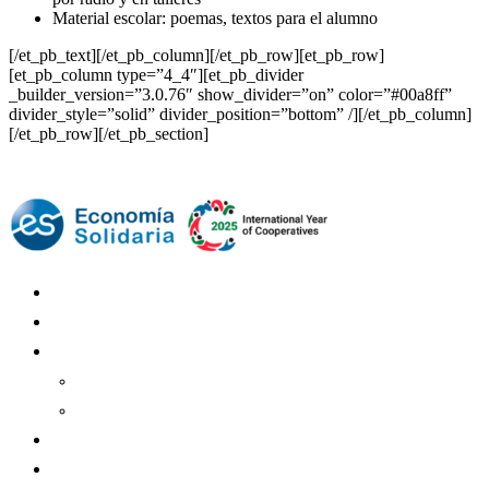
Material escolar: poemas, textos para el alumno
[/et_pb_text][/et_pb_column][/et_pb_row][et_pb_row]
[et_pb_column type=”4_4″][et_pb_divider
_builder_version=”3.0.76″ show_divider=”on” color=”#00a8ff”
divider_style=”solid” divider_position=”bottom” /][/et_pb_column]
[/et_pb_row][/et_pb_section]
Mundo Mutual
Sector Cooperativo
Informe de gestión
Informe de gestión mutual
Informe de gestión cooperativa
Suscripción Premium
Mundo Mutual mensual