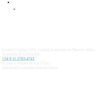
Inicio
Ingresar
Quiénes somos
Política editorial y correcciones
Contacto
Estados Unidos 1354, Ciudad Autónoma de Buenos Aires,
Argentina (C1101ABB)
+54 9 11 2783-4743
(Lunes a viernes de 9 a 17 hs.)
noticias@economiasolidaria.com.ar
Los periódicos Economía Solidaria y Mundo Mutual son
publicaciones del Colegio de Graduados en Cooperativismo y
Mutualismo
(
CGCyM
)
. Gestión editorial y comercial:
Interconexión CTL
Suscribite GRATIS ↓ a nuestro