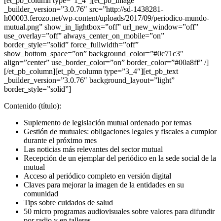
[et_pb_column type=”1_4″][et_pb_image
_builder_version=”3.0.76″ src=”http://sd-1438281-
h00003.ferozo.net/wp-content/uploads/2017/09/periodico-mundo-
mutual.png” show_in_lightbox=”off” url_new_window=”off”
use_overlay=”off” always_center_on_mobile=”on”
border_style=”solid” force_fullwidth=”off”
show_bottom_space=”on” background_color=”#0c71c3″
align=”center” use_border_color=”on” border_color=”#00a8ff” /]
[/et_pb_column][et_pb_column type=”3_4″][et_pb_text
_builder_version=”3.0.76″ background_layout=”light”
border_style=”solid”]
Contenido (título):
Suplemento de legislación mutual ordenado por temas
Gestión de mutuales: obligaciones legales y fiscales a cumplor
durante el próximo mes
Las noticias más relevantes del sector mutual
Recepción de un ejemplar del periódico en la sede social de la
mutual
Acceso al periódico completo en versión digital
Claves para mejorar la imagen de la entidades en su
comunidad
Tips sobre cuidados de salud
50 micro programas audiovisuales sobre valores para difundir
por radio y en talleres