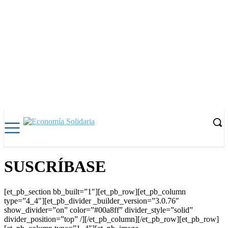
SUSCRÍBASE
[et_pb_section bb_built=”1″][et_pb_row][et_pb_column
type=”4_4″][et_pb_divider _builder_version=”3.0.76″
show_divider=”on” color=”#00a8ff” divider_style=”solid”
divider_position=”top” /][/et_pb_column][/et_pb_row][et_pb_row]