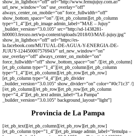
show_in_lightbox=”off” url=”http://www.femujujuy.com.ar/”
url_new_window=”on” use_overlay=”off”
always_center_on_mobile=”on” force_fullwidth=”off”
show_bottom_space=”on” /][/et_pb_column][et_pb_column
type=”1_4″][et_pb_image admin_label=”MAE – Jujuy”
_builder_version=”3.0.105″ src=”http://sd-1438281-
h00003.ferozo.net/wp-content/uploads/2018/03/MAE-jujuy.jpg”
show_in_lightbox=”off” url=”https://es-
la.facebook.com/MUTUAL-DE-AGUA-Y-ENERGIA-DE-
JUJUY-124450007576943/” url_new_window=”on”
use_overlay=”off” always_center_on_mobile=”on”
force_fullwidth=”off” show_bottom_space=”on” /][/et_pb_column]
[et_pb_column type=”1_4″][/et_pb_column][et_pb_column
type=”1_4″][/et_pb_column][/et_pb_row][et_pb_row]
[et_pb_column type=”4_4″][et_pb_divider
_builder_version=”3.0.105″ show_divider=”on” color=”#0c71c3″ /]
[/et_pb_column][/et_pb_row][et_pb_row][et_pb_column
type=”4_4″][et_pb_text admin_label=”La Pampa”
_builder_version=”3.0.105″ background_layout=”light”]
Provincia de La Pampa
[/et_pb_text][/et_pb_column][/et_pb_row][et_pb_row]
[et_pb_column type=”1_4″][et_pb_image admin_label=”femulpa –