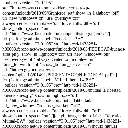
_builder_version=”3.0.105″
src=”https://www.economiasolidaria.com.ar/wp-
content/uploads/2018/09/Granjeros.jpg” show_in_lightbox=”off”
url_new_window=”on” use_overlay=”off”
always_center_on_mobile=”on” force_fullwidth=”off”
show_bottom_space=”on”
url=”https://www.facebook.com/cooperativadegranjeros/” /]
[et_pb_image admin_label=”Fedecap – BA”
_builder_version=”3.0.105″ src=”http://sd-1438281-
h00003.ferozo.net/wp-content/uploads/2018/03/FEDECAP-buenos-
aires.png” show_in_lightbox=”off” url_new_window=”on”
use_overlay=”off” always_center_on_mobile=”on”
force_fullwidth=”off” show_bottom_space=”on”
url=”http://cgcym.org.ar/wp-
content/uploads/2014/11/PRESENTACION-FEDECAP.pdf” /]
[et_pb_image admin_label=”M La Libertad – BA”
_builder_version=”3.0.105″ src=”http://sd-1438281-
h00003.ferozo.net/wp-content/uploads/2018/03/mutual-la-libertad-
buenos-aires.jpg” show_in_lightbox=”off”
url=”https://www.facebook.com/mutuallalibertad/”
url_new_window=”on” use_overlay=”off”
always_center_on_mobile=”on” force_fullwidth=”off”
show_bottom_space=”on” /][et_pb_image admin_label=”Vinculo
Mutual-BA” _builder_version=”3.0.105″ src=”http://sd-1438281-
h00003.ferozo.net/wp-content/uploads/2018/03/Vinculo-mutual-