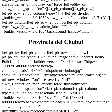
always_center_on_mobile=”on” force_fullwidth=”off”
show_bottom_space=”on” /][/et_pb_column][/et_pb_row]
[et_pb_row][et_pb_column type=”4_4″][et_pb_divider
_builder_version=”3.0.105″ show_divider=”on” color=”#0c71c3″ /]
[/et_pb_column][/et_pb_row][et_pb_row][et_pb_column
type=”4_4″][et_pb_text admin_label=”Chubut”
_builder_version=”3.0.105″ background_layout=”light”]
Provincia del Chubut
[/et_pb_text][/et_pb_column][/et_pb_row][et_pb_row]
[et_pb_column type=”1_4″][et_pb_image admin_label=”Circulo
Policial – Chubut” _builder_version=”3.0.105″ src=”http://sd-
1438281-h00003.ferozo.net/wp-
content/uploads/2018/03/ciculopolmut-chubut.jpg”
show_in_lightbox=”off” url=”http://www.circulopolicialch.org.ar/”
url_new_window=”on” use_overlay=”off”
always_center_on_mobile=”on” force_fullwidth=”off”
show_bottom_space=”on” /][/et_pb_column][et_pb_column
type=”1_4″][et_pb_image admin_label=”FAMUCH”
_builder_version=”3.0.105″ src=”http://sd-1438281-
h00003.ferozo.net/wp-content/uploads/2018/03/famuch-chubut.jpg”
show_in_lightbox=”off”
url=”https://www.facebook.com/FAMUCHTW”