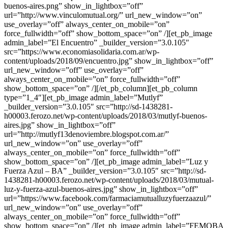
buenos-aires.png” show_in_lightbox=”off”
url=”http://www.vinculomutual.org/” url_new_window=”on”
use_overlay=”off” always_center_on_mobile=”on”
force_fullwidth=”off” show_bottom_space=”on” /][et_pb_image
admin_label=”El Encuentro” _builder_version=”3.0.105″
src=”https://www.economiasolidaria.com.ar/wp-
content/uploads/2018/09/encuentro.jpg” show_in_lightbox=”off”
url_new_window=”off” use_overlay=”off”
always_center_on_mobile=”on” force_fullwidth=”off”
show_bottom_space=”on” /][/et_pb_column][et_pb_column
type=”1_4″][et_pb_image admin_label=”Mutlyf”
_builder_version=”3.0.105″ src=”http://sd-1438281-
h00003.ferozo.net/wp-content/uploads/2018/03/mutlyf-buenos-
aires.jpg” show_in_lightbox=”off”
url=”http://mutlyf13denoviembre.blogspot.com.ar/”
url_new_window=”on” use_overlay=”off”
always_center_on_mobile=”on” force_fullwidth=”off”
show_bottom_space=”on” /][et_pb_image admin_label=”Luz y
Fuerza Azul – BA” _builder_version=”3.0.105″ src=”http://sd-
1438281-h00003.ferozo.net/wp-content/uploads/2018/03/mutual-
luz-y-fuerza-azul-buenos-aires.jpg” show_in_lightbox=”off”
url=”https://www.facebook.com/farmaciamutualluzyfuerzaazul/”
url_new_window=”on” use_overlay=”off”
always_center_on_mobile=”on” force_fullwidth=”off”
show_bottom_space=”on” /][et_pb_image admin_label=”FEMOBA