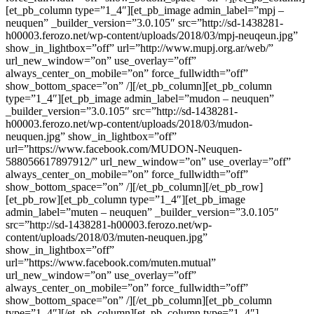
[et_pb_column type=”1_4″][et_pb_image admin_label=”mpj –
neuquen” _builder_version=”3.0.105″ src=”http://sd-1438281-
h00003.ferozo.net/wp-content/uploads/2018/03/mpj-neuqeun.jpg”
show_in_lightbox=”off” url=”http://www.mupj.org.ar/web/”
url_new_window=”on” use_overlay=”off”
always_center_on_mobile=”on” force_fullwidth=”off”
show_bottom_space=”on” /][/et_pb_column][et_pb_column
type=”1_4″][et_pb_image admin_label=”mudon – neuquen”
_builder_version=”3.0.105″ src=”http://sd-1438281-
h00003.ferozo.net/wp-content/uploads/2018/03/mudon-
neuquen.jpg” show_in_lightbox=”off”
url=”https://www.facebook.com/MUDON-Neuquen-
588056617897912/” url_new_window=”on” use_overlay=”off”
always_center_on_mobile=”on” force_fullwidth=”off”
show_bottom_space=”on” /][/et_pb_column][/et_pb_row]
[et_pb_row][et_pb_column type=”1_4″][et_pb_image
admin_label=”muten – neuquen” _builder_version=”3.0.105″
src=”http://sd-1438281-h00003.ferozo.net/wp-
content/uploads/2018/03/muten-neuquen.jpg”
show_in_lightbox=”off”
url=”https://www.facebook.com/muten.mutual”
url_new_window=”on” use_overlay=”off”
always_center_on_mobile=”on” force_fullwidth=”off”
show_bottom_space=”on” /][/et_pb_column][et_pb_column
type=”1_4″][/et_pb_column][et_pb_column type=”1_4″]