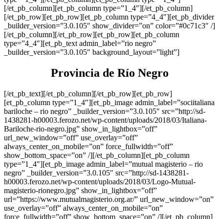
[/et_pb_column][et_pb_column type=”1_4″][/et_pb_column]
[/et_pb_row][et_pb_row][et_pb_column type=”4_4″][et_pb_divider
_builder_version=”3.0.105″ show_divider=”on” color=”#0c71c3″ /]
[/et_pb_column][/et_pb_row][et_pb_row][et_pb_column
type=”4_4″][et_pb_text admin_label=”rio negro”
_builder_version=”3.0.105″ background_layout=”light”]
Provincia de Río Negro
[/et_pb_text][/et_pb_column][/et_pb_row][et_pb_row]
[et_pb_column type=”1_4″][et_pb_image admin_label=”sociitaliana
bariloche – rio negro” _builder_version=”3.0.105″ src=”http://sd-
1438281-h00003.ferozo.net/wp-content/uploads/2018/03/Italiana-
Bariloche-rio-negro.jpg” show_in_lightbox=”off”
url_new_window=”off” use_overlay=”off”
always_center_on_mobile=”on” force_fullwidth=”off”
show_bottom_space=”on” /][/et_pb_column][et_pb_column
type=”1_4″][et_pb_image admin_label=”mutual magisterio – rio
negro” _builder_version=”3.0.105″ src=”http://sd-1438281-
h00003.ferozo.net/wp-content/uploads/2018/03/Logo-Mutual-
magisterio-rionegro.jpg” show_in_lightbox=”off”
url=”https://www.mutualmagisterio.org.ar/” url_new_window=”on”
use_overlay=”off” always_center_on_mobile=”on”
force_fullwidth=”off” show_bottom_space=”on” /][/et_pb_column]