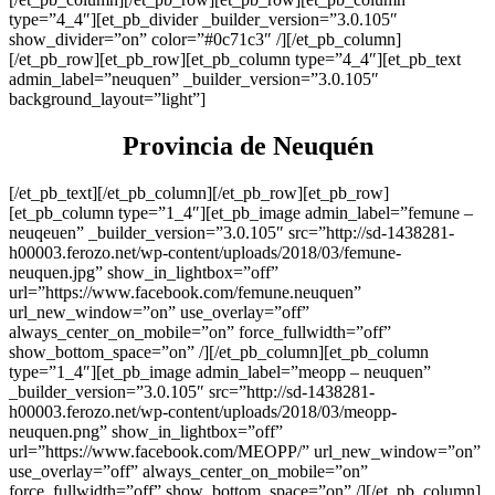
type=”4_4″][et_pb_divider _builder_version=”3.0.105″
show_divider=”on” color=”#0c71c3″ /][/et_pb_column]
[/et_pb_row][et_pb_row][et_pb_column type=”4_4″][et_pb_text
admin_label=”neuquen” _builder_version=”3.0.105″
background_layout=”light”]
Provincia de Neuquén
[/et_pb_text][/et_pb_column][/et_pb_row][et_pb_row]
[et_pb_column type=”1_4″][et_pb_image admin_label=”femune –
neuqeuen” _builder_version=”3.0.105″ src=”http://sd-1438281-
h00003.ferozo.net/wp-content/uploads/2018/03/femune-
neuquen.jpg” show_in_lightbox=”off”
url=”https://www.facebook.com/femune.neuquen”
url_new_window=”on” use_overlay=”off”
always_center_on_mobile=”on” force_fullwidth=”off”
show_bottom_space=”on” /][/et_pb_column][et_pb_column
type=”1_4″][et_pb_image admin_label=”meopp – neuquen”
_builder_version=”3.0.105″ src=”http://sd-1438281-
h00003.ferozo.net/wp-content/uploads/2018/03/meopp-
neuquen.png” show_in_lightbox=”off”
url=”https://www.facebook.com/MEOPP/” url_new_window=”on”
use_overlay=”off” always_center_on_mobile=”on”
force_fullwidth=”off” show_bottom_space=”on” /][/et_pb_column]