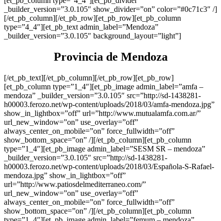
[et_pb_column type=”4_4″][et_pb_divider
_builder_version=”3.0.105″ show_divider=”on” color=”#0c71c3″ /]
[/et_pb_column][/et_pb_row][et_pb_row][et_pb_column
type=”4_4″][et_pb_text admin_label=”Mendoza”
_builder_version=”3.0.105″ background_layout=”light”]
Provincia de Mendoza
[/et_pb_text][/et_pb_column][/et_pb_row][et_pb_row]
[et_pb_column type=”1_4″][et_pb_image admin_label=”amfa –
mendoza” _builder_version=”3.0.105″ src=”http://sd-1438281-
h00003.ferozo.net/wp-content/uploads/2018/03/amfa-mendoza.jpg”
show_in_lightbox=”off” url=”http://www.mutualamfa.com.ar/”
url_new_window=”on” use_overlay=”off”
always_center_on_mobile=”on” force_fullwidth=”off”
show_bottom_space=”on” /][/et_pb_column][et_pb_column
type=”1_4″][et_pb_image admin_label=”SESM SR – mendoza”
_builder_version=”3.0.105″ src=”http://sd-1438281-
h00003.ferozo.net/wp-content/uploads/2018/03/Española-S-Rafael-
mendoza.jpg” show_in_lightbox=”off”
url=”http://www.patiosdelmediterraneo.com/”
url_new_window=”on” use_overlay=”off”
always_center_on_mobile=”on” force_fullwidth=”off”
show_bottom_space=”on” /][/et_pb_column][et_pb_column
type=”1_4″][et_pb_image admin_label=”femum – mendoza”