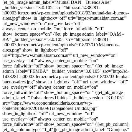
[et_pb_image admin_label=”Mutual DAN – Buenos Aire”
_builder_version=”3.0.105″ src=”http://sd-1438281-
h00003.ferozo.net/wp-content/uploads/2018/03/mutual-dan-buenos-
aires.jpg” show_in_lightbox=”off” url=”https://mutualdan.com.ar/”
url_new_window=”on” use_overlay=”off”
always_center_on_mobile=”on” force_fullwidth=”off”
show_bottom_space=”on” /][et_pb_image admin_label=”OAM –
BA” _builder_version=”3.0.105″ src=”http://sd-1438281-
h00003.ferozo.net/wp-content/uploads/2018/03/OAM-buenos-
aires.png” show_in_lightbox=”off”
url=”http://www.mutualoam.com.ar/” url_new_window=”on”
use_overlay=”off” always_center_on_mobile=”on”
force_fullwidth=”off” show_bottom_space=”on” /][et_pb_image
admin_label=”FEMBA” _builder_version=”3.0.105″ src=”http://sd-
1438281-h00003.ferozo.net/wp-content/uploads/2018/03/03-femba-
buenos-aires.jpg” show_in_lightbox=”off” url_new_window=”off”
use_overlay=”off” always_center_on_mobile=”on”
force_fullwidth=”off” show_bottom_space=”on” /][et_pb_image
admin_label=”Trabajadores Unidos” _builder_version=”3.0.105″
src=”https://www.economiasolidaria.com.ar/wp-
content/uploads/2018/09/Trabajadores-Unidos.jpg”
show_in_lightbox=”off” url_new_window=”off”
use_overlay=”off” always_center_on_mobile=”on”
force_fullwidth=”off” show_bottom_space=”on” /][/et_pb_column]
[et_pb_column type=”1_4″][et_pb_image admin_label=”Granjeros”