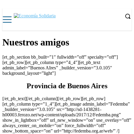
Nuestros amigos
[et_pb_section bb_built=”1″ fullwidth=”off” specialty=”off”]
[et_pb_row][et_pb_column type=”4_4″][et_pb_text
admin_label=”Buenos AIres” _builder_version=”3.0.105″
background_layout=”light”]
Provincia de Buenos Aires
[/et_pb_text][/et_pb_column][/et_pb_row][et_pb_row]
[et_pb_column type=”1_4″][et_pb_image admin_label=”Fedemba”
_builder_version=”3.0.105″ src=”http://sd-1438281-
h00003.ferozo.net/wp-content/uploads/2017/12/Fedemba.png”
show_in_lightbox=”off” url_new_window=”on” use_overlay=”off”
always_center_on_mobile=”on” force_fullwidth=”off”
show_bottom_space=”on” url=”http://fedemba.org.ar/web/” /]