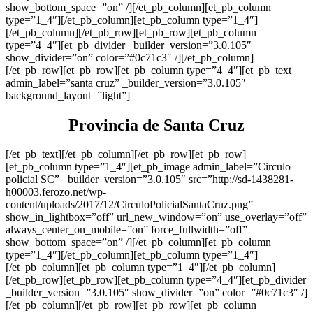
show_bottom_space=”on” /][/et_pb_column][et_pb_column
type=”1_4″][/et_pb_column][et_pb_column type=”1_4″]
[/et_pb_column][/et_pb_row][et_pb_row][et_pb_column
type=”4_4″][et_pb_divider _builder_version=”3.0.105″
show_divider=”on” color=”#0c71c3″ /][/et_pb_column]
[/et_pb_row][et_pb_row][et_pb_column type=”4_4″][et_pb_text
admin_label=”santa cruz” _builder_version=”3.0.105″
background_layout=”light”]
Provincia de Santa Cruz
[/et_pb_text][/et_pb_column][/et_pb_row][et_pb_row]
[et_pb_column type=”1_4″][et_pb_image admin_label=”Circulo
policial SC” _builder_version=”3.0.105″ src=”http://sd-1438281-
h00003.ferozo.net/wp-
content/uploads/2017/12/CirculoPolicialSantaCruz.png”
show_in_lightbox=”off” url_new_window=”on” use_overlay=”off”
always_center_on_mobile=”on” force_fullwidth=”off”
show_bottom_space=”on” /][/et_pb_column][et_pb_column
type=”1_4″][/et_pb_column][et_pb_column type=”1_4″]
[/et_pb_column][et_pb_column type=”1_4″][/et_pb_column]
[/et_pb_row][et_pb_row][et_pb_column type=”4_4″][et_pb_divider
_builder_version=”3.0.105″ show_divider=”on” color=”#0c71c3″ /]
[/et_pb_column][/et_pb_row][et_pb_row][et_pb_column