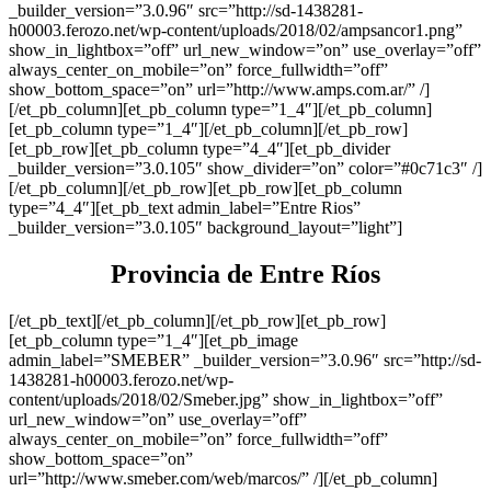
_builder_version=”3.0.96″ src=”http://sd-1438281-
h00003.ferozo.net/wp-content/uploads/2018/02/ampsancor1.png”
show_in_lightbox=”off” url_new_window=”on” use_overlay=”off”
always_center_on_mobile=”on” force_fullwidth=”off”
show_bottom_space=”on” url=”http://www.amps.com.ar/” /]
[/et_pb_column][et_pb_column type=”1_4″][/et_pb_column]
[et_pb_column type=”1_4″][/et_pb_column][/et_pb_row]
[et_pb_row][et_pb_column type=”4_4″][et_pb_divider
_builder_version=”3.0.105″ show_divider=”on” color=”#0c71c3″ /]
[/et_pb_column][/et_pb_row][et_pb_row][et_pb_column
type=”4_4″][et_pb_text admin_label=”Entre Rios”
_builder_version=”3.0.105″ background_layout=”light”]
Provincia de Entre Ríos
[/et_pb_text][/et_pb_column][/et_pb_row][et_pb_row]
[et_pb_column type=”1_4″][et_pb_image
admin_label=”SMEBER” _builder_version=”3.0.96″ src=”http://sd-
1438281-h00003.ferozo.net/wp-
content/uploads/2018/02/Smeber.jpg” show_in_lightbox=”off”
url_new_window=”on” use_overlay=”off”
always_center_on_mobile=”on” force_fullwidth=”off”
show_bottom_space=”on”
url=”http://www.smeber.com/web/marcos/” /][/et_pb_column]