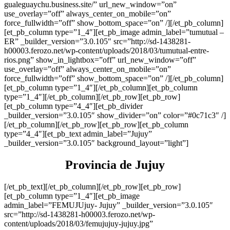
gualeguaychu.business.site/” url_new_window=”on”
use_overlay=”off” always_center_on_mobile=”on”
force_fullwidth=”off” show_bottom_space=”on” /][/et_pb_column]
[et_pb_column type=”1_4″][et_pb_image admin_label=”tumutual –
ER” _builder_version=”3.0.105″ src=”http://sd-1438281-
h00003.ferozo.net/wp-content/uploads/2018/03/tumutual-entre-
rios.png” show_in_lightbox=”off” url_new_window=”off”
use_overlay=”off” always_center_on_mobile=”on”
force_fullwidth=”off” show_bottom_space=”on” /][/et_pb_column]
[et_pb_column type=”1_4″][/et_pb_column][et_pb_column
type=”1_4″][/et_pb_column][/et_pb_row][et_pb_row]
[et_pb_column type=”4_4″][et_pb_divider
_builder_version=”3.0.105″ show_divider=”on” color=”#0c71c3″ /]
[/et_pb_column][/et_pb_row][et_pb_row][et_pb_column
type=”4_4″][et_pb_text admin_label=”Jujuy”
_builder_version=”3.0.105″ background_layout=”light”]
Provincia de Jujuy
[/et_pb_text][/et_pb_column][/et_pb_row][et_pb_row]
[et_pb_column type=”1_4″][et_pb_image
admin_label=”FEMUJUjuy- Jujuy” _builder_version=”3.0.105″
src=”http://sd-1438281-h00003.ferozo.net/wp-
content/uploads/2018/03/femujujuy-jujuy.jpg”