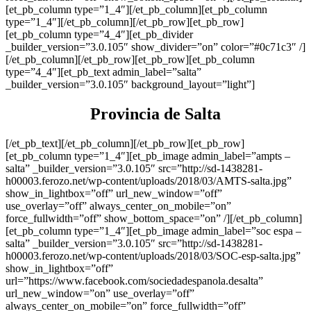
[et_pb_column type=”1_4″][/et_pb_column][et_pb_column
type=”1_4″][/et_pb_column][/et_pb_row][et_pb_row]
[et_pb_column type=”4_4″][et_pb_divider
_builder_version=”3.0.105″ show_divider=”on” color=”#0c71c3″ /]
[/et_pb_column][/et_pb_row][et_pb_row][et_pb_column
type=”4_4″][et_pb_text admin_label=”salta”
_builder_version=”3.0.105″ background_layout=”light”]
Provincia de Salta
[/et_pb_text][/et_pb_column][/et_pb_row][et_pb_row]
[et_pb_column type=”1_4″][et_pb_image admin_label=”ampts –
salta” _builder_version=”3.0.105″ src=”http://sd-1438281-
h00003.ferozo.net/wp-content/uploads/2018/03/AMTS-salta.jpg”
show_in_lightbox=”off” url_new_window=”off”
use_overlay=”off” always_center_on_mobile=”on”
force_fullwidth=”off” show_bottom_space=”on” /][/et_pb_column]
[et_pb_column type=”1_4″][et_pb_image admin_label=”soc espa –
salta” _builder_version=”3.0.105″ src=”http://sd-1438281-
h00003.ferozo.net/wp-content/uploads/2018/03/SOC-esp-salta.jpg”
show_in_lightbox=”off”
url=”https://www.facebook.com/sociedadespanola.desalta”
url_new_window=”on” use_overlay=”off”
always_center_on_mobile=”on” force_fullwidth=”off”