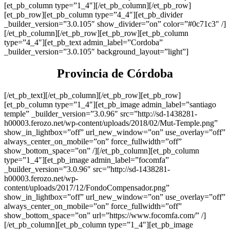
Provincia de Córdoba
[/et_pb_text][/et_pb_column][/et_pb_row][et_pb_row]
[et_pb_column type=”1_4″][et_pb_image admin_label=”santiago
temple” _builder_version=”3.0.96″ src=”http://sd-1438281-
h00003.ferozo.net/wp-content/uploads/2018/02/Mut-Temple.png”
show_in_lightbox=”off” url_new_window=”on” use_overlay=”off”
always_center_on_mobile=”on” force_fullwidth=”off”
show_bottom_space=”on” /][/et_pb_column][et_pb_column
type=”1_4″][et_pb_image admin_label=”focomfa”
_builder_version=”3.0.96″ src=”http://sd-1438281-
h00003.ferozo.net/wp-
content/uploads/2017/12/FondoCompensador.png”
show_in_lightbox=”off” url_new_window=”on” use_overlay=”off”
always_center_on_mobile=”on” force_fullwidth=”off”
show_bottom_space=”on” url=”https://www.focomfa.com/” /]
[/et_pb_column][et_pb_column type=”1_4″][et_pb_image