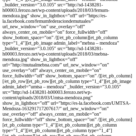
_builder_version=”3.0.105″ src=”http://sd-1438281-
h00003.ferozo.net/wp-content/uploads/2018/03/femum-
mendoza.jpg” show_in_lightbox=”off” url=”https://es-
la.facebook.com/femumfederaciondemutuales/”
url_new_window=”on” use_overlay=”off”
always_center_on_mobile=”on” force_fullwidth=”off”
show_bottom_space=”on” /][/et_pb_column][et_pb_column
type=”1_4″][et_pb_image admin_label=”mebna – mendoza”
_builder_version=”3.0.105″ src=”http://sd-1438281-
h00003.ferozo.net/wp-content/uploads/2018/03/mebna-
mendoza.jpg” show_in_lightbox=”off”
url=”http://mutualmebna.com/” url_new_window=”on”
use_overlay=”off” always_center_on_mobile=”on”
force_fullwidth=”off” show_bottom_space=”on” /][/et_pb_column]
[/et_pb_row][et_pb_row][et_pb_column type=”1_4″][et_pb_image
admin_label=”umtsa – mendoza” _builder_version=”3.0.105″
src=”http://sd-1438281-h00003.ferozo.net/wp-
content/uploads/2018/03/Umtsa-mendoza.png”
show_in_lightbox=”off” url=”https://es-la.facebook.com/UMTSA-
Mendoza-163291717207617/” url_new_window=”on”
use_overlay=”off” always_center_on_mobile=”on”
force_fullwidth=”off” show_bottom_space=”on” /][/et_pb_column]
[et_pb_column type=”1_4″][/et_pb_column][et_pb_column
type=”1_4″][/et_pb_column][et_pb_column type=”1_4″]
[/et_pb_column][/et_pb_row][et_pb_row][et_pb_column