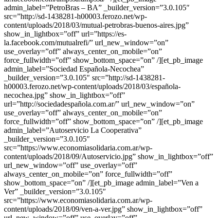
admin_label=”PetroBras – BA” _builder_version=”3.0.105″
src=”http://sd-1438281-h00003.ferozo.net/wp-
content/uploads/2018/03/mutual-petrobras-buenos-aires.jpg”
show_in_lightbox=”off” url=”https://es-
la.facebook.com/mutualrefi/” url_new_window=”on”
use_overlay=”off” always_center_on_mobile=”on”
force_fullwidth=”off” show_bottom_space=”on” /][et_pb_image
admin_label=”Sociedad Española-Necochea”
_builder_version=”3.0.105″ src=”http://sd-1438281-
h00003.ferozo.net/wp-content/uploads/2018/03/española-
necochea.jpg” show_in_lightbox=”off”
url=”http://sociedadespañola.com.ar/” url_new_window=”on”
use_overlay=”off” always_center_on_mobile=”on”
force_fullwidth=”off” show_bottom_space=”on” /][et_pb_image
admin_label=”Autoservicio La Cooperativa”
_builder_version=”3.0.105″
src=”https://www.economiasolidaria.com.ar/wp-
content/uploads/2018/09/Autoservicio.jpg” show_in_lightbox=”off”
url_new_window=”off” use_overlay=”off”
always_center_on_mobile=”on” force_fullwidth=”off”
show_bottom_space=”on” /][et_pb_image admin_label=”Ven a
Ver” _builder_version=”3.0.105″
src=”https://www.economiasolidaria.com.ar/wp-
content/uploads/2018/09/ven-a-ver.jpg” show_in_lightbox=”off”
url_new_window=”off” use_overlay=”off”