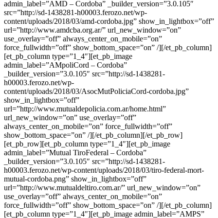
admin_label=”AMD – Cordoba” _builder_version=”3.0.105″
src=”http://sd-1438281-h00003.ferozo.net/wp-
content/uploads/2018/03/amd-cordoba.jpg” show_in_lightbox=”off”
url=”http://www.amdcba.org.ar/” url_new_window=”on”
use_overlay=”off” always_center_on_mobile=”on”
force_fullwidth=”off” show_bottom_space=”on” /][/et_pb_column]
[et_pb_column type=”1_4″][et_pb_image
admin_label=”AMpoliCord – Cordoba”
_builder_version=”3.0.105″ src=”http://sd-1438281-
h00003.ferozo.net/wp-
content/uploads/2018/03/AsocMutPoliciaCord-cordoba.jpg”
show_in_lightbox=”off”
url=”http://www.mutualdepolicia.com.ar/home.html”
url_new_window=”on” use_overlay=”off”
always_center_on_mobile=”on” force_fullwidth=”off”
show_bottom_space=”on” /][/et_pb_column][/et_pb_row]
[et_pb_row][et_pb_column type=”1_4″][et_pb_image
admin_label=”Mutual TiroFederal – Cordoba”
_builder_version=”3.0.105″ src=”http://sd-1438281-
h00003.ferozo.net/wp-content/uploads/2018/03/tiro-federal-mort-
mutual-cordoba.png” show_in_lightbox=”off”
url=”http://www.mutualdeltiro.com.ar/” url_new_window=”on”
use_overlay=”off” always_center_on_mobile=”on”
force_fullwidth=”off” show_bottom_space=”on” /][/et_pb_column]
[et_pb_column type=”1_4″][et_pb_image admin_label=”AMPS”