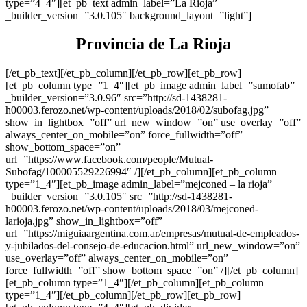
type=”4_4″][et_pb_text admin_label=”La Rioja”
_builder_version=”3.0.105″ background_layout=”light”]
Provincia de La Rioja
[/et_pb_text][/et_pb_column][/et_pb_row][et_pb_row]
[et_pb_column type=”1_4″][et_pb_image admin_label=”sumofab”
_builder_version=”3.0.96″ src=”http://sd-1438281-
h00003.ferozo.net/wp-content/uploads/2018/02/subofag.jpg”
show_in_lightbox=”off” url_new_window=”on” use_overlay=”off”
always_center_on_mobile=”on” force_fullwidth=”off”
show_bottom_space=”on”
url=”https://www.facebook.com/people/Mutual-
Subofag/100005529226994″ /][/et_pb_column][et_pb_column
type=”1_4″][et_pb_image admin_label=”mejconed – la rioja”
_builder_version=”3.0.105″ src=”http://sd-1438281-
h00003.ferozo.net/wp-content/uploads/2018/03/mejconed-
larioja.jpg” show_in_lightbox=”off”
url=”https://miguiaargentina.com.ar/empresas/mutual-de-empleados-
y-jubilados-del-consejo-de-educacion.html” url_new_window=”on”
use_overlay=”off” always_center_on_mobile=”on”
force_fullwidth=”off” show_bottom_space=”on” /][/et_pb_column]
[et_pb_column type=”1_4″][/et_pb_column][et_pb_column
type=”1_4″][/et_pb_column][/et_pb_row][et_pb_row]