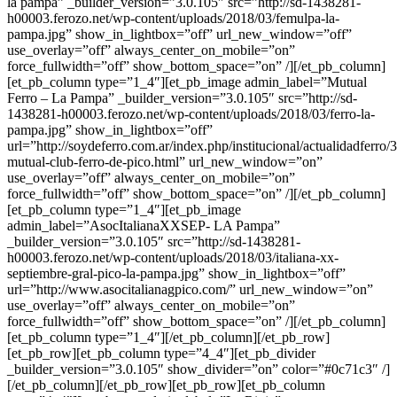
la pampa” _builder_version=”3.0.105″ src=”http://sd-1438281-
h00003.ferozo.net/wp-content/uploads/2018/03/femulpa-la-
pampa.jpg” show_in_lightbox=”off” url_new_window=”off”
use_overlay=”off” always_center_on_mobile=”on”
force_fullwidth=”off” show_bottom_space=”on” /][/et_pb_column]
[et_pb_column type=”1_4″][et_pb_image admin_label=”Mutual
Ferro – La Pampa” _builder_version=”3.0.105″ src=”http://sd-
1438281-h00003.ferozo.net/wp-content/uploads/2018/03/ferro-la-
pampa.jpg” show_in_lightbox=”off”
url=”http://soydeferro.com.ar/index.php/institucional/actualidadferro/
mutual-club-ferro-de-pico.html” url_new_window=”on”
use_overlay=”off” always_center_on_mobile=”on”
force_fullwidth=”off” show_bottom_space=”on” /][/et_pb_column]
[et_pb_column type=”1_4″][et_pb_image
admin_label=”AsocItalianaXXSEP- LA Pampa”
_builder_version=”3.0.105″ src=”http://sd-1438281-
h00003.ferozo.net/wp-content/uploads/2018/03/italiana-xx-
septiembre-gral-pico-la-pampa.jpg” show_in_lightbox=”off”
url=”http://www.asocitalianagpico.com/” url_new_window=”on”
use_overlay=”off” always_center_on_mobile=”on”
force_fullwidth=”off” show_bottom_space=”on” /][/et_pb_column]
[et_pb_column type=”1_4″][/et_pb_column][/et_pb_row]
[et_pb_row][et_pb_column type=”4_4″][et_pb_divider
_builder_version=”3.0.105″ show_divider=”on” color=”#0c71c3″ /]
[/et_pb_column][/et_pb_row][et_pb_row][et_pb_column