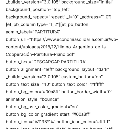
_builder_version=”3.0.105″ background_size=”initial”
background_position=”top_left”
background_repeat=”repeat” _i=”0″ _address=”1.0″]
[et_pb_column type=”1_2″][et_pb_button
admin_label=”PARTITURA”
button_url=”https://www.economiasolidaria.com.ar/wp-
content/uploads/2018/12/Himno-Argentino-de-la-
Cooperación-Partitura-Piano.pdf”
button_text=”DESCARGAR PARTITURA”
button_alignment=”left” background_layout=”dark”
_builder_version=”3.0.105″ custom_button=”on”
button_text_size=”40″ button_text_color=”#ffffff”
button_bg_color=”#00a8ff” button_border_width=”0″
animation_style=”bounce”
button_bg_use_color_gradient=”on”
button_bg_color_gradient_start=”#00a8ff”
button_icon=”%%38%%” button_icon_color=”#ffffff”