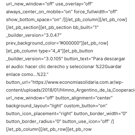
url_new_window=”off” use_overlay=”off”
always_center_on_mobile=”on” force_fullwidth=”off”
show_bottom_space=”on” /][/et_pb_column][/et_pb_row]
[/et_pb_section][et_pb_section bb_built=”1″
_builder_version=”3.0.47″
prev_background_color=”#000000″][et_pb_row]
[et_pb_column type=”4_4″][et_pb_button
_builder_version=”3.0.105″ button_text=”Para descargar
el audio: hacer clic derecho y seleccionar %22Guardar
enlace como…%22.”
button_url=”https://www.economiasolidaria.com.ar/wp-
content/uploads/2018/01/Himno_Argentino_de_la_Cooperac
url_new_window=”off” button_alignment=”center”
background_layout=”light” custom_button=”on”
button_icon_placement=”right” button_border_width=”0″
button_border_radius=”0″ button_use_icon=”off” /]
[/et_pb_column][/et_pb_row][et_pb_row