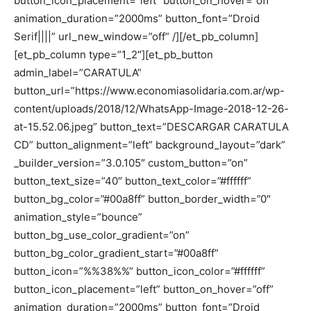
button_icon_placement=”left” button_on_hover=”off”
animation_duration=”2000ms” button_font=”Droid
Serif||||” url_new_window=”off” /][/et_pb_column]
[et_pb_column type=”1_2″][et_pb_button
admin_label=”CARATULA”
button_url=”https://www.economiasolidaria.com.ar/wp-
content/uploads/2018/12/WhatsApp-Image-2018-12-26-
at-15.52.06.jpeg” button_text=”DESCARGAR CARATULA
CD” button_alignment=”left” background_layout=”dark”
_builder_version=”3.0.105″ custom_button=”on”
button_text_size=”40″ button_text_color=”#ffffff”
button_bg_color=”#00a8ff” button_border_width=”0″
animation_style=”bounce”
button_bg_use_color_gradient=”on”
button_bg_color_gradient_start=”#00a8ff”
button_icon=”%%38%%” button_icon_color=”#ffffff”
button_icon_placement=”left” button_on_hover=”off”
animation_duration=”2000ms” button_font=”Droid