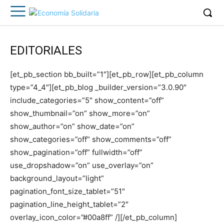
EDITORIALES
[et_pb_section bb_built=”1″][et_pb_row][et_pb_column
type=”4_4″][et_pb_blog _builder_version=”3.0.90″
include_categories=”5″ show_content=”off”
show_thumbnail=”on” show_more=”on”
show_author=”on” show_date=”on”
show_categories=”off” show_comments=”off”
show_pagination=”off” fullwidth=”off”
use_dropshadow=”on” use_overlay=”on”
background_layout=”light”
pagination_font_size_tablet=”51″
pagination_line_height_tablet=”2″
overlay_icon_color=”#00a8ff” /][/et_pb_column]