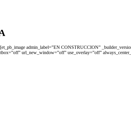
A
″][et_pb_image admin_label=”EN CONSTRUCCION” _builder_version=”
lightbox=”off” url_new_window=”off” use_overlay=”off” always_cent