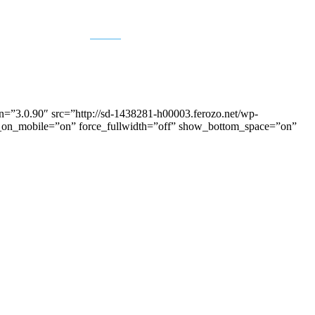
Buscar
3.0.90″ src=”http://sd-1438281-h00003.ferozo.net/wp-
er_on_mobile=”on” force_fullwidth=”off” show_bottom_space=”on”