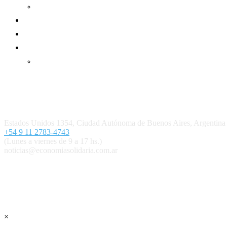
Informe de gestión cooperativa
Suscripción Premium
Mundo Mutual mensual
Inicio
Ingresar
Quiénes somos
Política editorial y correcciones
Contacto
Estados Unidos 1354, Ciudad Autónoma de Buenos Aires, Argenti
+54 9 11 2783-4743
(Lunes a viernes de 9 a 17 hs.)
noticias@economiasolidaria.com.ar
Los periódicos Economía Solidaria y Mundo Mutual son publicacion
Suscribite GRATIS ↓ a nuestro Newsletter 
×