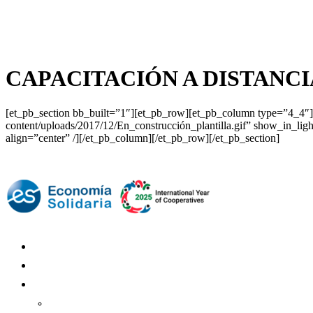
C
Viernes 7 | Agosto 2026
6.2
Buenos Aires
CAPACITACIÓN A DISTANCI
[et_pb_section bb_built=”1″][et_pb_row][et_pb_column type=”4_4
content/uploads/2017/12/En_construcción_plantilla.gif” show_in_
align=”center” /][/et_pb_column][/et_pb_row][/et_pb_section]
Mundo Mutual
Sector Cooperativo
Informe de gestión
Informe de gestión mutual