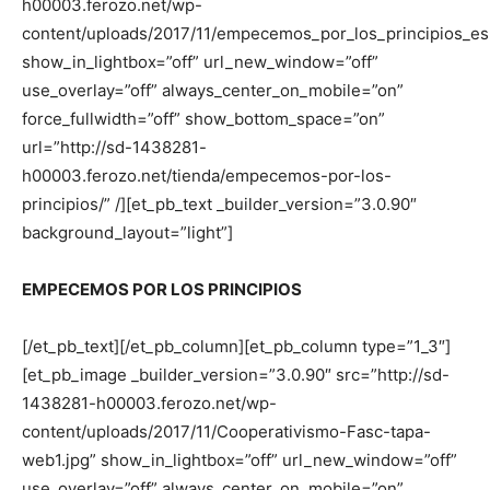
h00003.ferozo.net/wp-
content/uploads/2017/11/empecemos_por_los_principios_es
show_in_lightbox=”off” url_new_window=”off”
use_overlay=”off” always_center_on_mobile=”on”
force_fullwidth=”off” show_bottom_space=”on”
url=”http://sd-1438281-
h00003.ferozo.net/tienda/empecemos-por-los-
principios/” /][et_pb_text _builder_version=”3.0.90″
background_layout=”light”]
EMPECEMOS POR LOS PRINCIPIOS
[/et_pb_text][/et_pb_column][et_pb_column type=”1_3″]
[et_pb_image _builder_version=”3.0.90″ src=”http://sd-
1438281-h00003.ferozo.net/wp-
content/uploads/2017/11/Cooperativismo-Fasc-tapa-
web1.jpg” show_in_lightbox=”off” url_new_window=”off”
use_overlay=”off” always_center_on_mobile=”on”