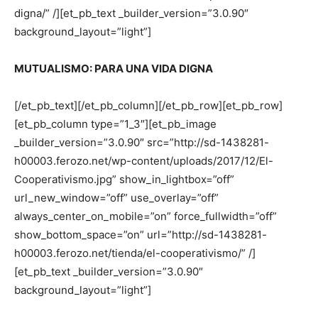
digna/” /][et_pb_text _builder_version=”3.0.90″
background_layout=”light”]
MUTUALISMO: PARA UNA VIDA DIGNA
[/et_pb_text][/et_pb_column][/et_pb_row][et_pb_row]
[et_pb_column type=”1_3″][et_pb_image
_builder_version=”3.0.90″ src=”http://sd-1438281-
h00003.ferozo.net/wp-content/uploads/2017/12/El-
Cooperativismo.jpg” show_in_lightbox=”off”
url_new_window=”off” use_overlay=”off”
always_center_on_mobile=”on” force_fullwidth=”off”
show_bottom_space=”on” url=”http://sd-1438281-
h00003.ferozo.net/tienda/el-cooperativismo/” /]
[et_pb_text _builder_version=”3.0.90″
background_layout=”light”]