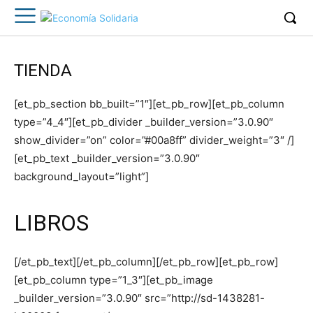
TIENDA
[et_pb_section bb_built=”1″][et_pb_row][et_pb_column
type=”4_4″][et_pb_divider _builder_version=”3.0.90″
show_divider=”on” color=”#00a8ff” divider_weight=”3″ /]
[et_pb_text _builder_version=”3.0.90″
background_layout=”light”]
LIBROS
[/et_pb_text][/et_pb_column][/et_pb_row][et_pb_row]
[et_pb_column type=”1_3″][et_pb_image
_builder_version=”3.0.90″ src=”http://sd-1438281-