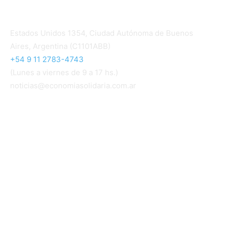
Contacto
Estados Unidos 1354, Ciudad Autónoma de Buenos
Aires, Argentina (C1101ABB)
+54 9 11 2783-4743
(Lunes a viernes de 9 a 17 hs.)
noticias@economiasolidaria.com.ar
Los periódicos Economía Solidaria y Mundo Mutual
son publicaciones del Colegio de Graduados en
Cooperativismo y Mutualismo
(
CGCyM
)
. Gestión
editorial y comercial:
Interconexión CTL
Suscribite GRATIS ↓ a nuestro
Newsletter semanal