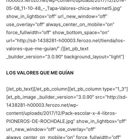
h00003.ferozo.net/wp-content/uploads/2017/12/2014-
05-08_11-10-48_-_Tapa-Valores-chica-internet5.jpg”
show_in_lightbox=”off” url_new_window=”off”
use_overlay=”off” always_center_on_mobile=”on”
force_fullwidth=”off” show_bottom_space=”on”
url=”http://sd-1438281-h00003.ferozo.net/tienda/los-
valores-que-me-guian/” /][et_pb_text
_builder_version=”3.0.90″ background_layout=”light”]
LOS VALORES QUE ME GUÍAN
[/et_pb_text][/et_pb_column][et_pb_column type=”1_3″]
[et_pb_image _builder_version=”3.0.90″ src=”http://sd-
1438281-h00003.ferozo.net/wp-
content/uploads/2017/12/Pack-escolar-x-4-libros-
PIONEROS-DE-ROCHDALE.jpg” show_in_lightbox=”off”
url_new_window=”off” use_overlay=”off”
always_center_on_mobile=”on” force_fullwidth=”off”