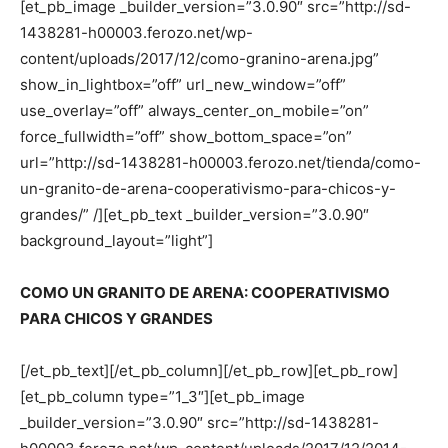
[et_pb_image _builder_version=”3.0.90″ src=”http://sd-
1438281-h00003.ferozo.net/wp-
content/uploads/2017/12/como-granino-arena.jpg”
show_in_lightbox=”off” url_new_window=”off”
use_overlay=”off” always_center_on_mobile=”on”
force_fullwidth=”off” show_bottom_space=”on”
url=”http://sd-1438281-h00003.ferozo.net/tienda/como-
un-granito-de-arena-cooperativismo-para-chicos-y-
grandes/” /][et_pb_text _builder_version=”3.0.90″
background_layout=”light”]
COMO UN GRANITO DE ARENA: COOPERATIVISMO
PARA CHICOS Y GRANDES
[/et_pb_text][/et_pb_column][/et_pb_row][et_pb_row]
[et_pb_column type=”1_3″][et_pb_image
_builder_version=”3.0.90″ src=”http://sd-1438281-