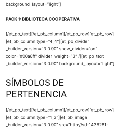
background_layout=”light”]
PACK 1: BIBLIOTECA COOPERATIVA
[/et_pb_text][/et_pb_column][/et_pb_row][et_pb_row]
[et_pb_column type=”4_4″][et_pb_divider
_builder_version=”3.0.90″ show_divider=”on”
color=”#00a8ff” divider_weight=”3″ /][et_pb_text
_builder_version=”3.0.90″ background_layout=”light”]
SÍMBOLOS DE
PERTENENCIA
[/et_pb_text][/et_pb_column][/et_pb_row][et_pb_row]
[et_pb_column type=”1_3″][et_pb_image
_builder_version=”3.0.90″ src=”http://sd-1438281-