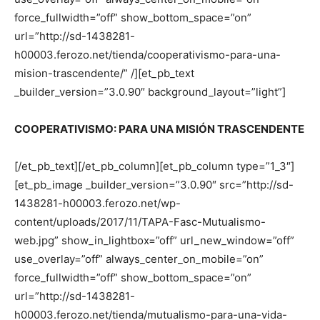
force_fullwidth=”off” show_bottom_space=”on”
url=”http://sd-1438281-
h00003.ferozo.net/tienda/cooperativismo-para-una-
mision-trascendente/” /][et_pb_text
_builder_version=”3.0.90″ background_layout=”light”]
COOPERATIVISMO: PARA UNA MISIÓN TRASCENDENTE
[/et_pb_text][/et_pb_column][et_pb_column type=”1_3″]
[et_pb_image _builder_version=”3.0.90″ src=”http://sd-
1438281-h00003.ferozo.net/wp-
content/uploads/2017/11/TAPA-Fasc-Mutualismo-
web.jpg” show_in_lightbox=”off” url_new_window=”off”
use_overlay=”off” always_center_on_mobile=”on”
force_fullwidth=”off” show_bottom_space=”on”
url=”http://sd-1438281-
h00003.ferozo.net/tienda/mutualismo-para-una-vida-