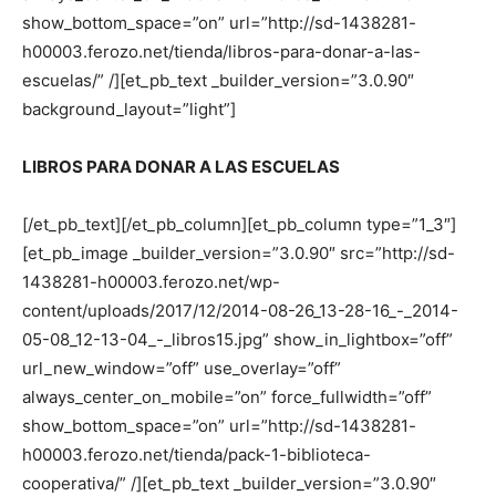
show_bottom_space=”on” url=”http://sd-1438281-
h00003.ferozo.net/tienda/libros-para-donar-a-las-
escuelas/” /][et_pb_text _builder_version=”3.0.90″
background_layout=”light”]
LIBROS PARA DONAR A LAS ESCUELAS
[/et_pb_text][/et_pb_column][et_pb_column type=”1_3″]
[et_pb_image _builder_version=”3.0.90″ src=”http://sd-
1438281-h00003.ferozo.net/wp-
content/uploads/2017/12/2014-08-26_13-28-16_-_2014-
05-08_12-13-04_-_libros15.jpg” show_in_lightbox=”off”
url_new_window=”off” use_overlay=”off”
always_center_on_mobile=”on” force_fullwidth=”off”
show_bottom_space=”on” url=”http://sd-1438281-
h00003.ferozo.net/tienda/pack-1-biblioteca-
cooperativa/” /][et_pb_text _builder_version=”3.0.90″