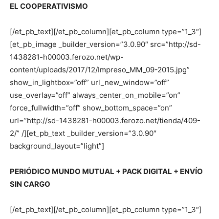
EL COOPERATIVISMO
[/et_pb_text][/et_pb_column][et_pb_column type=”1_3″]
[et_pb_image _builder_version=”3.0.90″ src=”http://sd-
1438281-h00003.ferozo.net/wp-
content/uploads/2017/12/Impreso_MM_09-2015.jpg”
show_in_lightbox=”off” url_new_window=”off”
use_overlay=”off” always_center_on_mobile=”on”
force_fullwidth=”off” show_bottom_space=”on”
url=”http://sd-1438281-h00003.ferozo.net/tienda/409-
2/” /][et_pb_text _builder_version=”3.0.90″
background_layout=”light”]
PERIÓDICO MUNDO MUTUAL + PACK DIGITAL + ENVÍO
SIN CARGO
[/et_pb_text][/et_pb_column][et_pb_column type=”1_3″]