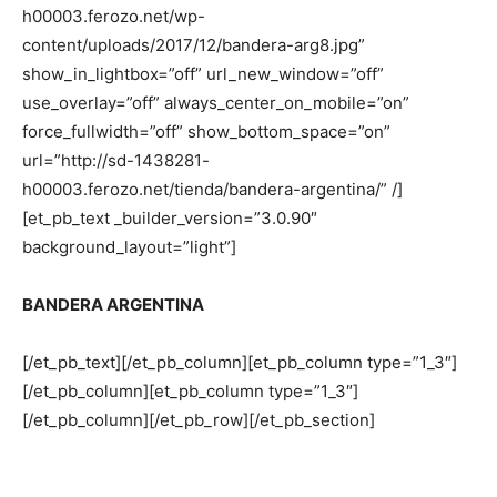
h00003.ferozo.net/wp-
content/uploads/2017/12/bandera-arg8.jpg”
show_in_lightbox=”off” url_new_window=”off”
use_overlay=”off” always_center_on_mobile=”on”
force_fullwidth=”off” show_bottom_space=”on”
url=”http://sd-1438281-
h00003.ferozo.net/tienda/bandera-argentina/” /]
[et_pb_text _builder_version=”3.0.90″
background_layout=”light”]
BANDERA ARGENTINA
[/et_pb_text][/et_pb_column][et_pb_column type=”1_3″]
[/et_pb_column][et_pb_column type=”1_3″]
[/et_pb_column][/et_pb_row][/et_pb_section]