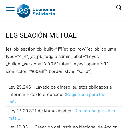
LEGISLACIÓN MUTUAL
[et_pb_section bb_built=”1″][et_pb_row][et_pb_column
type=”4_4″][et_pb_toggle admin_label=”Leyes”
_builder_version=”3.0.76″ title=”Leyes” open=”off”
icon_color=”#00a8ff” border_style=”solid”]
Ley 25.246 – Lavado de dinero: sujetos obligados a
informar – (texto ordenado) :
Regístrese para leer
más…
Ley Nº 20.321 de Mutualidades :
Regístrese para leer
más…
Ley 19.331 – Creación del Instituto Nacional de Acción